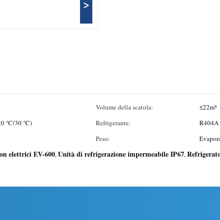
>
Volume della scatola:
≤22m³
-20 ℃/30 ℃)
Refrigerante:
R404A
Peso:
Evapora
on elettrici EV-600
Unità di refrigerazione impermeabile IP67
Refrigerat
,
,