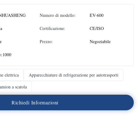
NHUASHENG
Numero di modello:
EV-600
na
Certificazione:
CE/ISO
z
Prezzo:
Negoziabile
o:
1000
ne elettrica
Apparecchiature di refrigerazione per autotrasporti
 camion a scatola
R
i
c
h
i
e
d
i
I
n
f
o
r
m
a
z
i
o
n
i