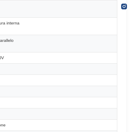
ura interna
arallelo
0V
ione