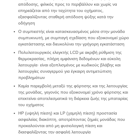
απόδοσης, φιλικός προς το περιβάλλον και χωρίς να
επηρεάζεται από την ταχύτητα του οχήματος,
εξασφαλίζοντας σταθερή απόδοση ψύξης κατά την
οδήγηση
Ο συμπιεστής είναι κατασκευασμένος μέσα στην μονάδα
συμπυκνωτή, με συμπαγή σχεδίαση που εξοικονομεί χώρο
εγκατάστασης και διευκολύνει την γρήγορη εγκατάσταση
Πολυλειτουργικός ελεγκτής LCD με ακριβή ρύθμιση της
θερμοκρασίας, πλήρη εμφάνιση δεδομένων και εύκολη
λειτουργία· είναι εξοπλισμένος με κωδικούς βλάβης και
λειτουργίες συναγερμού για έγκαιρη αντιμετώπιση
προβλημάτων
Καμία παρεμβολή μεταξύ της φόρτισης και της λειτουργίας
της μονάδας, γεγονός που εξοικονομεί χρόνο φόρτισης και
επεκτείνει αποτελεσματικά τη διάρκεια ζωής της μπαταρίας
του οχήματος
HP (υψηλή πίεση) και LP (χαμηλή πίεση) προστασία
ασφαλείας διακόπτη, αποτρέποντας ζημιές μονάδας που
προκαλούνται από μη φυσιολογική πίεση και
διασφαλίζοντας την ασφαλή λειτουργία