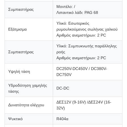
Μοντέλο: /
Συμπιεστήρας
Λιπαντικό λάδι: PAG 68
Υλικό: Εσωτερικός
Εξάτμισμα
ρυμουλκούμενος σωλήνας χαλκού
Αριθμός ανεμιστήρων: 2 PC
Υλικό: Συμπυκνωτής παράλληλης
Συμπιεστήρας
ροής
Αριθμός ανεμιστήρων: 2 PC
DC250V-DC450V / DC380V-
Υψηλή τάση
DC750V
Υδροδότηση χαμηλής
DC-DC
τάσης
ΔΕΣ12V (9-16V) /ΔΕΣ24V (16-
Δυνατότητα ελέγχου
32V)
Ψυκτικό
R404α