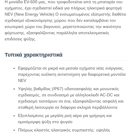
Η μονάδα EV-600 μας, που τροφοδοτείται από τη μπαταρία του
οχήματος, έχει σχεδιαστεί ειδικά για πλήρως ηλεκτρικά φορτηγά
NEV (New Energy Vehicle).Ο ενσωματωμένος εξατμιστής διαθέτει
σχεδιασμό εξοικονόμησης χώρου που δεν καταλαμβάνει τον
εσωτερικό χώρο του βαγονιού, μεγιστοποιώντας την ικανότητα
φόρτωσης, εξασφαλίζοντας παράλληλα αποτελεσματικές
επιδόσεις ψύξης.
Τυπικά χαρακτηριστικά
Εφαρμόζεται σε μικρά και μεσαία οχήματα νέας ενέργειας,
παρέχοντας ευέλικτη αντιστοίχιση για διαφορετικά μοντέλα
NEV
Υψηλής βαθμίδας (IP67) υδατοασφαλής και μονωτικός
σχεδιασμός, σε συνδυασμό με αλληλοκλειδί AC-DC και
σχεδιασμό τεσσάρων σε ένα, εξασφαλίζοντας ασφαλή και
σταθερή λειτουργία σε διάφορα σκληρά περιβάλλοντα
Εξοπλισμένος με μεγάλη ροή αέρα για γρήγορη και
ομοιόμορφη ψύξη στο ψυγείο
Πλήρως κλειστός ηλεκτρικός συμπιεστής: υψηλής