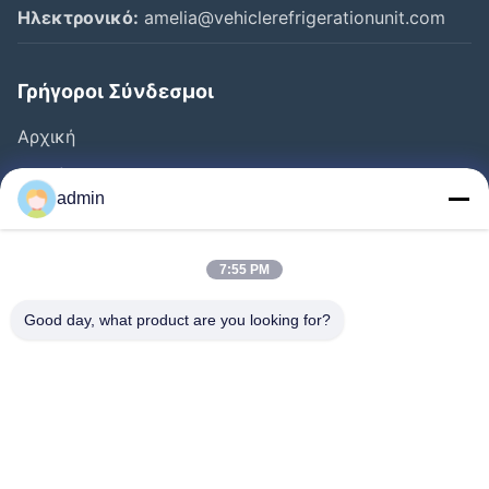
Ηλεκτρονικό:
amelia@vehiclerefrigerationunit.com
Γρήγοροι Σύνδεσμοι
Αρχική
Προϊόντα
admin
Βίντεο
Σχετικά Με Εμάς
7:55 PM
Ξενάγηση Στο Εργοστάσιο
Good day, what product are you looking for?
Έλεγχος Ποιότητας
Επικοινωνήστε Μαζί Μας
Ζητήστε Μια Προσφορά
Ειδήσεις