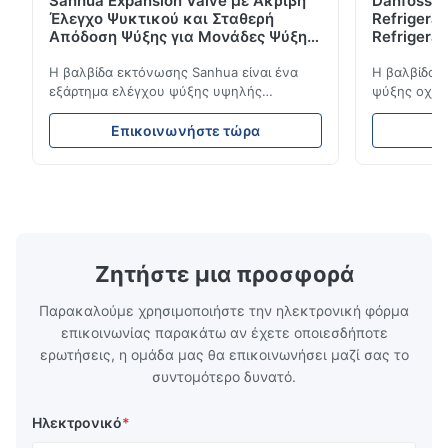
Sanhua Expansion Valve με Ακριβή
Danfoss E
Έλεγχο Ψυκτικού και Σταθερή
Refrigerat
Απόδοση Ψύξης για Μονάδες Ψύξης
Refrigeran
Οχημάτων
Reliabilit
Η βαλβίδα εκτόνωσης Sanhua είναι ένα
Η βαλβίδα 
εξάρτημα ελέγχου ψύξης υψηλής
ψύξης οχημά
απόδοσης που έχει σχεδιαστεί για μονάδες
ροή του ψυ
ψύξης φορτηγών, φορτηγά-ψυγεία και
σταθερή απ
Επικοινωνήστε τώρα
Ε
συστήματα μεταφοράς με κρύα αλυσίδα.
απόδοση. Δι
Ρυθμίζει με ακρίβεια τη ροή ψυκτικού μέσα
συμπαγή σχε
στον εξατμιστή για να εξασφαλίσει σταθερή
συμβατότητ
απόδοση ψύξης, ενεργειακή απόδοση και
ψύξης φορτ
αξιόπιστη λειτουργία.
αλυσίδα.
Ζητήστε μια προσφορά
Παρακαλούμε χρησιμοποιήστε την ηλεκτρονική φόρμα
επικοινωνίας παρακάτω αν έχετε οποιεσδήποτε
ερωτήσεις, η ομάδα μας θα επικοινωνήσει μαζί σας το
συντομότερο δυνατό.
Ηλεκτρονικό
*