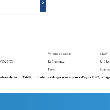
>
Volume da caixa:
≤22m³
-20℃/30℃)
Refrigerante:
R404A
Peso:
Evapora
inhão elétrico EV-600
unidade de refrigeração à prova d'água IP67
refrig
,
,