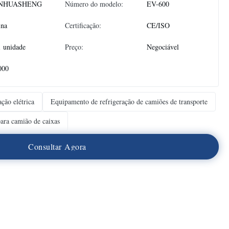
NHUASHENG
Número do modelo:
EV-600
ina
Certificação:
CE/ISO
1 unidade
Preço:
Negociável
000
ção elétrica
Equipamento de refrigeração de camiões de transporte
para camião de caixas
C
o
n
s
u
l
t
a
r
A
g
o
r
a