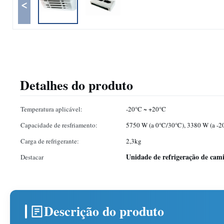
<
Detalhes do produto
Temperatura aplicável:
-20°C ~ +20°C
Capacidade de resfriamento:
5750 W (a 0℃/30℃), 3380 W (a 
Carga de refrigerante:
2,3kg
Unidade de refrigeração de cam
Destacar
Descrição do produto