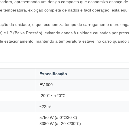
adora, apresentando um design compacto que economiza espaço de inst
de temperatura, exibição completa de dados e fácil operação; está eq
ção da unidade, o que economiza tempo de carregamento e prolonga ef
o) e LP (Baixa Pressão), evitando danos à unidade causados ​​por pr
e estacionamento, mantendo a temperatura estável no carro quando o
Especificação
EV-600
-20℃ ~ +20℃
≤22m³
5750 W (a 0℃/30℃)
3380 W (a -20℃/30℃)