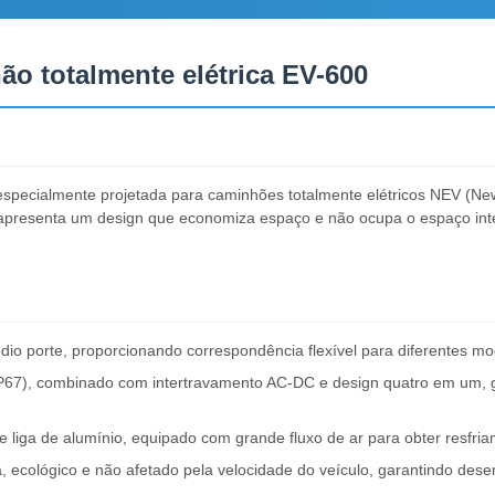
ão totalmente elétrica EV-600
 especialmente projetada para caminhões totalmente elétricos NEV (New
 apresenta um design que economiza espaço e não ocupa o espaço int
dio porte, proporcionando correspondência flexível para diferentes m
(IP67), combinado com intertravamento AC-DC e design quatro em um, 
de liga de alumínio, equipado com grande fluxo de ar para obter resfr
ia, ecológico e não afetado pela velocidade do veículo, garantindo de