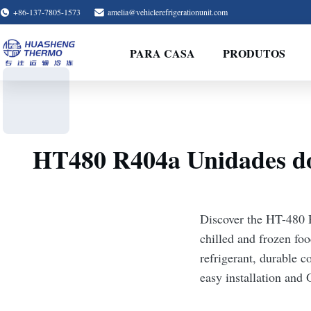
+86-137-7805-1573
amelia@vehiclerefrigerationunit.com
PARA CASA
PRODUTOS
HT480 R404a Unidades do 
Discover the HT-480 R
chilled and frozen foo
refrigerant, durable c
easy installation and