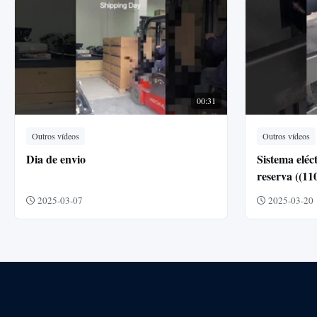
00:31
Outros vídeos
Outros vídeos
Dia de envio
Sistema eléc
reserva ((1
refrigeraçã
2025-03-07
2025-03-20
estacionado