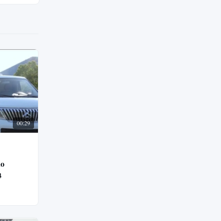
00:29
no
3