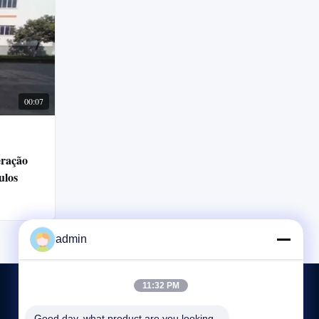
00:07
eração
ulos
admin
11:32 PM
Good day, what product are you looking 