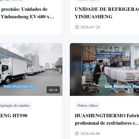
 precisão: Unidades de
UNIDADE DE REFRIGER
o Yinhuasheng EV-680 x
YINHUASHENG
ões refrigerados JAC ✨
2026-07-20
00:18
rigeração de camiões
Outros vídeos
ENG HTS90
HUASHENGTHERMO Fabric
profissional de resfriadores e
componentes de refrigeração
2026-04-08