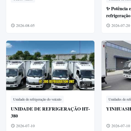
✨ Potência e
refrigeraçã
35m³ Caminh
2026-08-05
2026-07-20
00:14
Unidade de refrigeração do veículo
Unidades de ref
UNIDADE DE REFRIGERAÇÃO HT-
YINHUASH
380
2026-07-10
2026-07-10