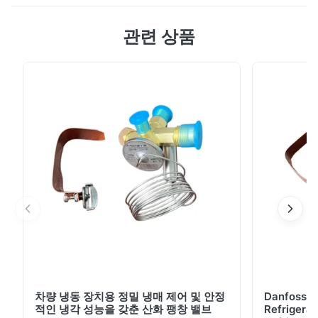
NEV 트럭용 EV-500 루프탑 전기 냉동 장치. 에너지 절약
관련 상품
형, 내구성이 뛰어난 IP67 설계로 최대 19m² 상자 용량을
지원합니다. 안정적인 온도 조절과 낮은 운영 비용으로 냉
장/냉동 운송에 이상적입니다.
차량 냉동 장치용 정밀 냉매 제어 및 안정
Danfoss E
적인 냉각 성능을 갖춘 산화 팽창 밸브
Refrigerat