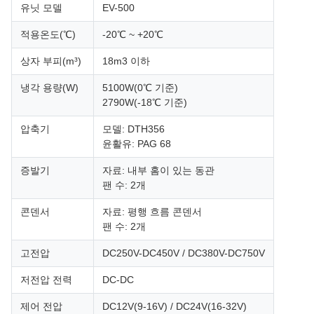
유닛 모델
EV-500
적용온도(℃)
-20℃ ~ +20℃
상자 부피(m³)
18m3 이하
냉각 용량(W)
5100W(0℃ 기준)
2790W(-18℃ 기준)
압축기
모델: DTH356
윤활유: PAG 68
증발기
자료: 내부 홈이 있는 동관
팬 수: 2개
콘덴서
자료: 평행 흐름 콘덴서
팬 수: 2개
고전압
DC250V-DC450V / DC380V-DC750V
저전압 전력
DC-DC
제어 전압
DC12V(9-16V) / DC24V(16-32V)