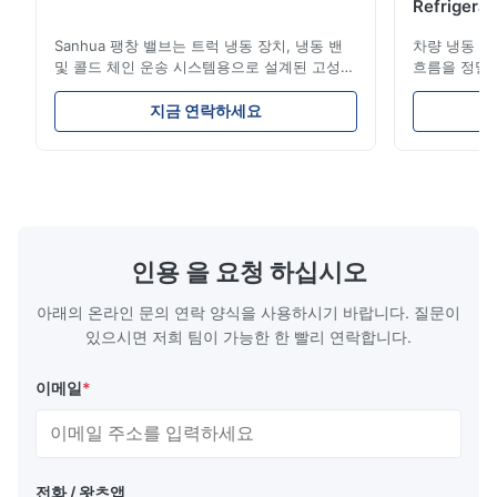
Refrigeran
Reliabilit
Sanhua 팽창 밸브는 트럭 냉동 장치, 냉동 밴
차량 냉동 장
및 콜드 체인 운송 시스템용으로 설계된 고성능
흐름을 정밀
냉동 제어 구성 요소입니다. 증발기로 유입되는
과 에너지 
냉매 흐름을 정확하게 조절하여 안정적인 냉각
난 구조, 컴
지금 연락하세요
성능, 에너지 효율성 및 안정적인 작동을 보장
콜드 체인 운
합니다.
성이 특징입
인용 을 요청 하십시오
아래의 온라인 문의 연락 양식을 사용하시기 바랍니다. 질문이
있으시면 저희 팀이 가능한 한 빨리 연락합니다.
이메일
*
전화 / 왓츠앱