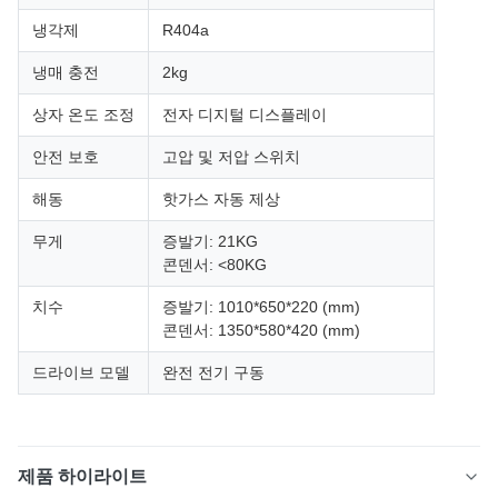
냉각제
R404a
냉매 충전
2kg
상자 온도 조정
전자 디지털 디스플레이
안전 보호
고압 및 저압 스위치
해동
핫가스 자동 제상
무게
증발기: 21KG
콘덴서: <80KG
치수
증발기: 1010*650*220 (mm)
콘덴서: 1350*580*420 (mm)
드라이브 모델
완전 전기 구동
제품 하이라이트