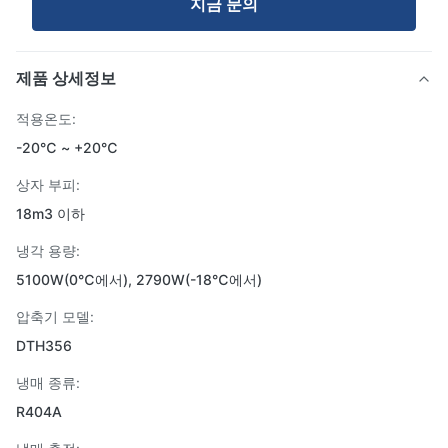
지금 문의
제품 상세정보
적용온도:
-20℃ ~ +20℃
상자 부피:
18m3 이하
냉각 용량:
5100W(0℃에서), 2790W(-18℃에서)
압축기 모델:
DTH356
냉매 종류:
R404A