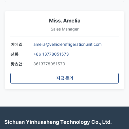
Miss. Amelia
Sales Manager
이메일:
amelia@vehiclerefrigerationunit.com
전화:
+86 13778051573
왓츠앱:
8613778051573
지금 문의
Sichuan Yinhuasheng Technology Co., Ltd.