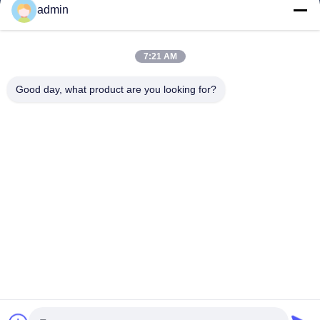
admin
Video's
Over Ons
7:21 AM
Fabriekstour
Good day, what product are you looking for?
Kwaliteitscontrole
Neem Contact Met Ons Op
Vraag Een Offerte Aan
Nieuws
Volg Ons.
©2024- Sichuan Yinhuasheng Technology Co., Ltd.. . Alle rechten