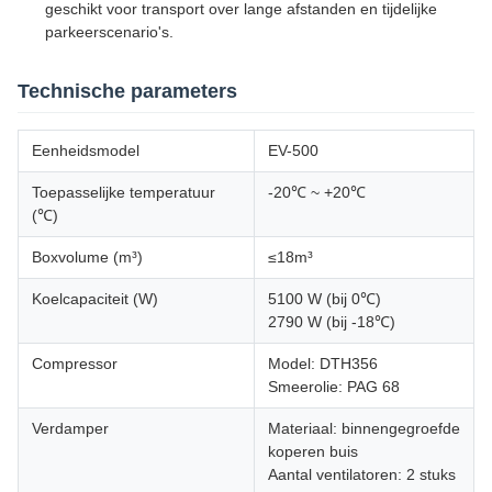
geschikt voor transport over lange afstanden en tijdelijke
parkeerscenario's.
Technische parameters
Eenheidsmodel
EV-500
Toepasselijke temperatuur
-20℃ ~ +20℃
(℃)
Boxvolume (m³)
≤18m³
Koelcapaciteit (W)
5100 W (bij 0℃)
2790 W (bij -18℃)
Compressor
Model: DTH356
Smeerolie: PAG 68
Verdamper
Materiaal: binnengegroefde
koperen buis
Aantal ventilatoren: 2 stuks