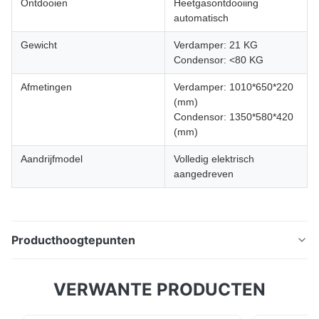
Ontdooien
Heetgasontdooiing
automatisch
Gewicht
Verdamper: 21 KG
Condensor: <80 KG
Afmetingen
Verdamper: 1010*650*220
(mm)
Condensor: 1350*580*420
(mm)
Aandrijfmodel
Volledig elektrisch
aangedreven
Producthoogtepunten
EV-500 elektrische koelunit op het dak voor NEV-
VERWANTE PRODUCTEN
vrachtwagens. Energiebesparend, duurzaam IP67-
ontwerp, ondersteunt een doosvolume tot 19 m³.