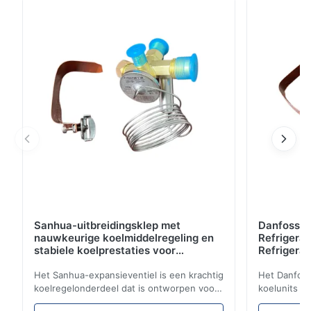
Ideaal voor koel-/vriestransport met stabiele
temperatuurbeheersing en lage operationele kosten.
Sanhua-uitbreidingsklep met
Danfoss E
nauwkeurige koelmiddelregeling en
Refrigerat
stabiele koelprestaties voor
Refrigeran
voertuigkoeleenheden
Reliabilit
Het Sanhua-expansieventiel is een krachtig
Het Danfoss
koelregelonderdeel dat is ontworpen voor
koelunits v
koelunits voor vrachtwagens, koelwagens
koelmiddels