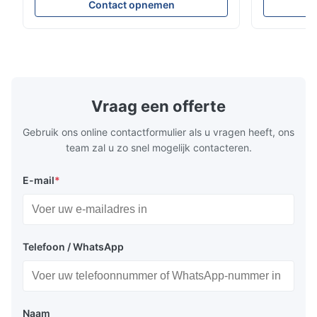
en transportsystemen voor koude ketens.
stabiele koe
Contact opnemen
Het regelt nauwkeurig de
efficiëntie
koelmiddelstroom naar de verdamper om
over een du
stabiele koelprestaties, energie-efficiëntie
ontwerp en
en betrouwbare werking te garanderen.
toepassingsc
koelsystem
koelketentr
Vraag een offerte
Gebruik ons online contactformulier als u vragen heeft, ons
team zal u zo snel mogelijk contacteren.
E-mail
*
Telefoon / WhatsApp
Naam