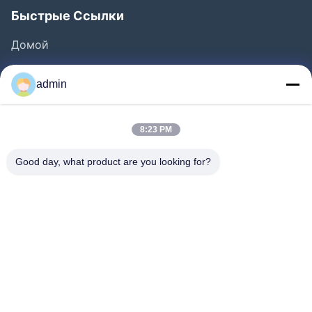
Быстрые Ссылки
Домой
Продукты
admin
Видео
О Нас
8:23 PM
Экскурсия По Заводу
Good day, what product are you looking for?
Контроль Качества
Свяжитесь С Нами
Запросить Расценки
Новости
Следуйте За Нами.