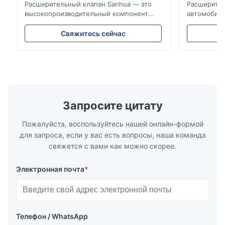
установок транспортных средств
Расширительный клапан Sanhua — это
Расширител
высокопроизводительный компонент
автомобиль
управления холодильным
точно регу
оборудованием, предназначенный для
обеспечива
Свяжитесь сейчас
холодильных установок грузовых
энергоэффе
автомобилей, фургонов-
конструкци
рефрижераторов и систем
широкую с
транспортировки холодовой цепи. Он
холодильн
точно регулирует поток хладагента в
автомобиле
испаритель, обеспечивая стабильное
холодовой 
охлаждение, энергоэффективность и
Запросите цитату
надежную работу.
Пожалуйста, воспользуйтесь нашей онлайн-формой
для запроса, если у вас есть вопросы, наша команда
свяжется с вами как можно скорее.
Электронная почта
*
Телефон / WhatsApp