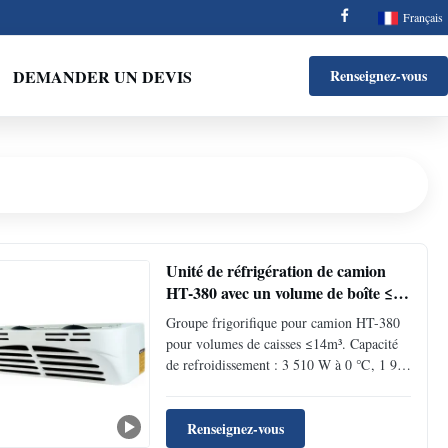
Français
DEMANDER UN DEVIS
Renseignez-vous
Unité de réfrigération de camion
HT-380 avec un volume de boîte ≤
14 m3, condensateur à débit
Groupe frigorifique pour camion HT-380
parallèle et compresseur Dayin
pour volumes de caisses ≤14m³. Capacité
de refroidissement : 3 510 W à 0 ℃, 1 970
W à -18 ℃. Comprend un compresseur
5H14, un condenseur à flux parallèle et
fonctionne de -25 ℃ à +25 ℃. Conçu
Renseignez-vous