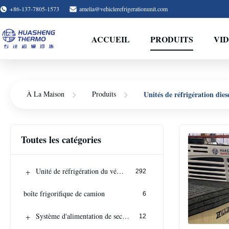
+86-137-7805-1573
amelia@vehiclerefrigerationunit.com
ACCUEIL
PRODUITS
VI
Unités de réfrigération dies
À La Maison
Produits
Toutes les catégories
+
Unité de réfrigération du véhicule
292
boîte frigorifique de camion
6
+
Système d'alimentation de secours
12