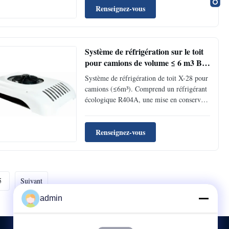
une protection complète contre la pression.
Renseignez-vous
Idéal pour le transport sous chaîne du froid
de moyenne-longue distance.
Système de réfrigération sur le toit
pour camions de volume ≤ 6 m3 Box
R404A écologique réfrigérant et
Système de réfrigération de toit X-28 pour
condensateur à débit parallèle
camions (≤6m³). Comprend un réfrigérant
écologique R404A, une mise en conserve
FRP durable, un condenseur à flux
parallèle efficace et un compresseur fiable.
Maintient une plage de -25 ℃ à +25 ℃
Renseignez-vous
pour les produits réfrigérés/congelés.
5
Suivant
admin