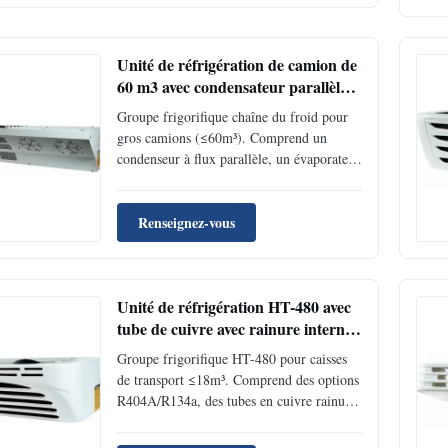
pour la logistique de la chaîne du froid des
aliments, des boissons et des produits
pharmaceutiques.
Unité de réfrigération de camion de
60 m3 avec condensateur parallèle
et dégivrage de gaz chaud
Groupe frigorifique chaîne du froid pour
gros camions (≤60m³). Comprend un
condenseur à flux parallèle, un évaporateur
à tube de cuivre rainuré intérieur et un
compresseur Jianshe JS38 (380CC).
Fournit un refroidissement de 11 500 W à
Renseignez-vous
0 °C, 6 300 W à -18 °C, avec une plage de
température de -25 °C à +25 °C.
Couvercles en fibre de verre haute
Unité de réfrigération HT-480 avec
résistance, conception compacte pour des
économies de carburant et contrôle
tube de cuivre avec rainure interne
entièrement numérique.
et condensateur à débit parallèle
Groupe frigorifique HT-480 pour caisses
pour boîte de transport à froid
de transport ≤18m³. Comprend des options
R404A
R404A/R134a, des tubes en cuivre rainurés
intérieurs, un condenseur à flux parallèle et
des commandes numériques. Capacité de