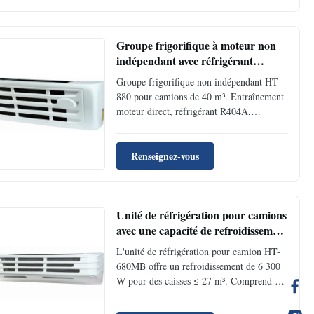
pour une efficacité maximale avec un
système réfrigérant avancé.
Groupe frigorifique à moteur non
indépendant avec réfrigérant
R404A pour camions réfrigérés de
Groupe frigorifique non indépendant HT-
40 m³
880 pour camions de 40 m³. Entraînement
moteur direct, réfrigérant R404A,
construction durable. Faible coût
opérationnel, installation facile,
performances stables pour le transport
Renseignez-vous
longue distance sous chaîne du froid.
Personnalisation OEM disponible.
Unité de réfrigération pour camions
avec une capacité de refroidissement
de 6300 W, condensateur à débit
L'unité de réfrigération pour camion HT-
parallèle et dégivrage de gaz chaud
680MB offre un refroidissement de 6 300
pour le transport par chaîne froide
W pour des caisses ≤ 27 m³. Comprend un
compresseur GY21, un condenseur à flux
parallèle, un dégivrage par gaz chaud et