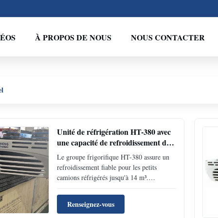
DÉOS
À PROPOS DE NOUS
NOUS CONTACTER
el
Unité de réfrigération HT-380 avec
une capacité de refroidissement de
3510 W, une plage de température
Le groupe frigorifique HT-380 assure un
de -20 °C à +20 °C et une
refroidissement fiable pour les petits
conception compacte pour les petits
camions réfrigérés jusqu'à 14 m³.
camions
Comprend un refroidissement de 3 510 W
à 0 ℃, une plage de température de -20 ℃
Renseignez-vous
à +20 ℃ et des composants durables. Idéal