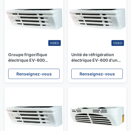
VIDEO
VIDEO
Groupe frigorifique
Unité de réfrigération
électrique EV-600
électrique EV-600 d'une
3380W pour camions
capacité de
NEV
refroidissement de 5750
Renseignez-vous
Renseignez-vous
W pour un volume de
boîte ≤ 22 m3 et un
condensateur à débit
parallèle