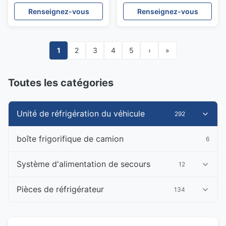
dégivrage de gaz chaud
pour camions réfrigérés
Renseignez-vous
Renseignez-vous
de 40 m³
1
2
3
4
5
›
»
Toutes les catégories
Unité de réfrigération du véhicule
292
boîte frigorifique de camion
6
Système d'alimentation de secours
12
Pièces de réfrigérateur
134