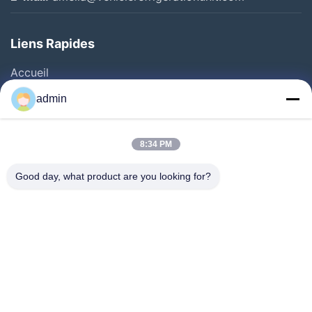
Liens Rapides
Accueil
Produits
admin
Vidéos
À Propos De Nous
8:34 PM
Visite De L'usine
Good day, what product are you looking for?
Contrôle Qualité
Nous Contacter
Demander Un Devis
Nouvelles