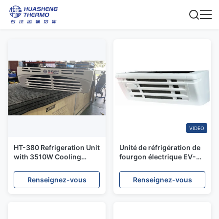
VIDEO
HT-380 Refrigeration Unit
Unité de réfrigération de
with 3510W Cooling
fourgon électrique EV-
Capacity, -20℃ to +20℃
600 avec une capacité de
Temperature Range &
refroidissement de 5750
Renseignez-vous
Renseignez-vous
Compact Design for
W pour un volume de
Small Trucks
boîte ≤ 22 m3 et une
conception imperméable
à l'eau IP67