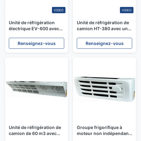
VIDEO
VIDEO
Unité de réfrigération
Unité de réfrigération de
électrique EV-600 avec
camion HT-380 avec un
une capacité de
volume de boîte ≤ 14 m3,
refroidissement de 5750
condensateur à débit
Renseignez-vous
Renseignez-vous
W IP67 Condensateur
parallèle et compresseur
imperméable à l'eau et à
Dayin
débit parallèle pour
camions NEV
Unité de réfrigération de
Groupe frigorifique à
camion de 60 m3 avec
moteur non indépendant
condensateur parallèle et
avec réfrigérant R404A