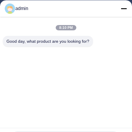
Produits
admin
Vidéos
À Propos De Nous
8:10 PM
Visite De L'usine
Good day, what product are you looking for?
Contrôle Qualité
Nous Contacter
Demander Un Devis
Nouvelles
Suivez-Nous!