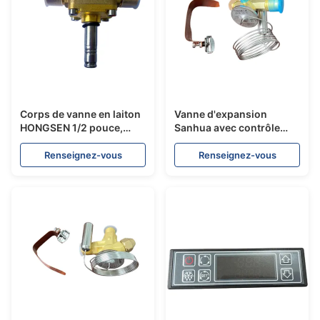
Corps de vanne en laiton
Vanne d'expansion
HONGSEN 1/2 pouce,
Sanhua avec contrôle
réponse rapide, contrôle
précis du réfrigérant et
ON/OFF, vanne solénoïde
performances de
Renseignez-vous
Renseignez-vous
de réfrigération pour
refroidissement stables
système de
pour les unités de
refroidissement de
réfrigération de véhicules
camion