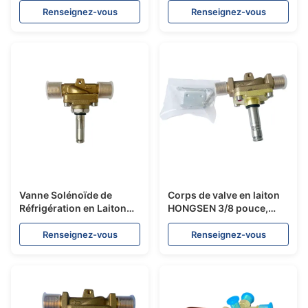
W, une plage de
dégel avec
Renseignez-vous
Renseignez-vous
température de -20 °C à
fonctionnement de
+20 °C et une conception
réponse rapide pour un
compacte pour les petits
contrôle efficace du
camions
dégel dans les systèmes
de réfrigération
Vanne Solénoïde de
Corps de valve en laiton
Réfrigération en Laiton
HONGSEN 3/8 pouce,
HONGSEN 5/8 pouce
valve solénoïde de
avec Réponse Rapide
réfrigération
Renseignez-vous
Renseignez-vous
pour Systèmes de
normalement fermée
Refroidissement
pour systèmes de
refroidissement