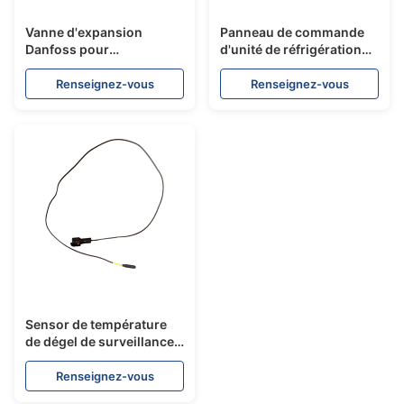
Vanne d'expansion
Panneau de commande
Danfoss pour
d'unité de réfrigération
réfrigération automobile
de camion avec fonction
avec contrôle précis du
de contrôle de
Renseignez-vous
Renseignez-vous
débit de réfrigérant,
température, affichage de
haute fiabilité et
diagnostic de défaut et
conception compacte
conception durable pour
application véhicule
Sensor de température
de dégel de surveillance
de la température précise
pour une gestion efficace
Renseignez-vous
du dégel dans les unités