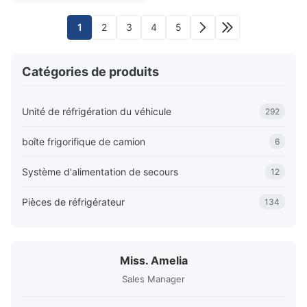
de réfrigération de
camions avec des
1
2
3
4
5
performances fiables
Catégories de produits
Unité de réfrigération du véhicule
292
boîte frigorifique de camion
6
Système d'alimentation de secours
12
Pièces de réfrigérateur
134
Miss. Amelia
Sales Manager