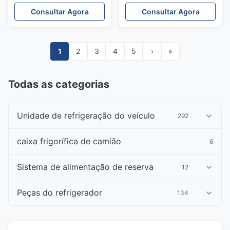
ecológico, conservas de
caixa R404A ecológico e
Consultar Agora
Consultar Agora
FRP resistentes à
condensador de fluxo
corrosão e painel de
paralelo
controle de exibição
digital
1
2
3
4
5
›
»
Todas as categorias
Unidade de refrigeração do veículo
292
caixa frigorífica de camião
6
Sistema de alimentação de reserva
12
Peças do refrigerador
134