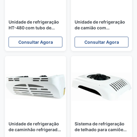
Unidade de refrigeração
Unidade de refrigeração
HT-480 com tubo de
de camião com
cobre com ranhuras
capacidade de
internas e condensador
arrefecimento de 6300 W,
Consultar Agora
Consultar Agora
de fluxo paralelo para
condensador de fluxo
caixa de transporte de
paralelo e
frio R404A
descongelamento de gás
quente para transporte
em cadeia de frio
Unidade de refrigeração
Sistema de refrigeração
de caminhão refrigerado
de telhado para camiões
com refrigerante R404A
com ≤ 6m3 Volume de