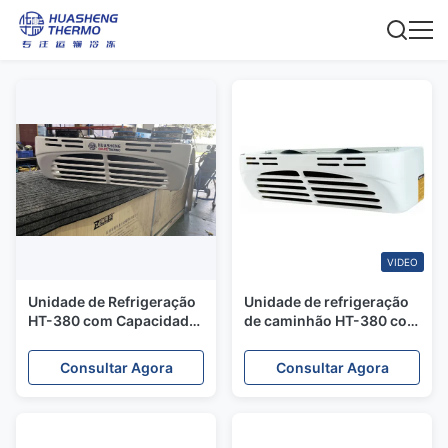
VIDEO
Unidade de Refrigeração
Unidade de refrigeração
HT-380 com Capacidade
de caminhão HT-380 com
de Refrigeração de
volume de caixa ≤14m³,
3510W, Faixa de
condensador de fluxo
Consultar Agora
Consultar Agora
Temperatura de -20°C a
paralelo e compressor
+20°C e Design
Dayin
Compacto para
Caminhões Pequenos