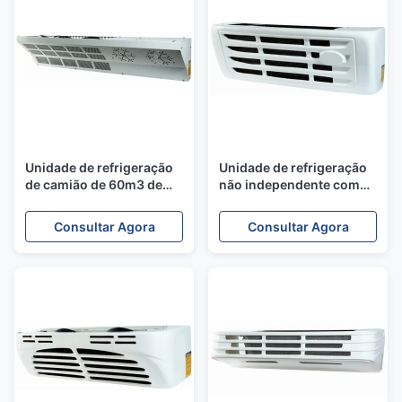
Unidade de refrigeração
Unidade de refrigeração
de camião de 60m3 de
não independente com
volume de caixa com
motor acionado e
condensador de fluxo
refrigerante R404A para
Consultar Agora
Consultar Agora
paralelo e
camiões refrigerados de
descongelamento de gás
40 m3
quente