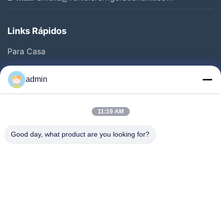
Links Rápidos
Para Casa
Produtos
admin
Vídeos
Sobre Nós
11:19 AM
Visita À Fábrica
Good day, what product are you looking for?
Controle De Qualidade
Contacte-Nos
Solicite Um Orçamento
Notícias