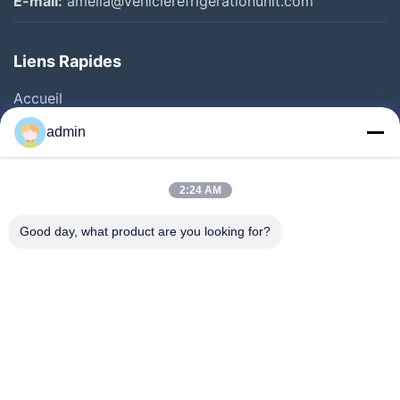
E-mail:
amelia@vehiclerefrigerationunit.com
Liens Rapides
Accueil
Produits
admin
Vidéos
À Propos De Nous
2:24 AM
Visite De L'usine
Good day, what product are you looking for?
Contrôle Qualité
Nous Contacter
Demander Un Devis
Nouvelles