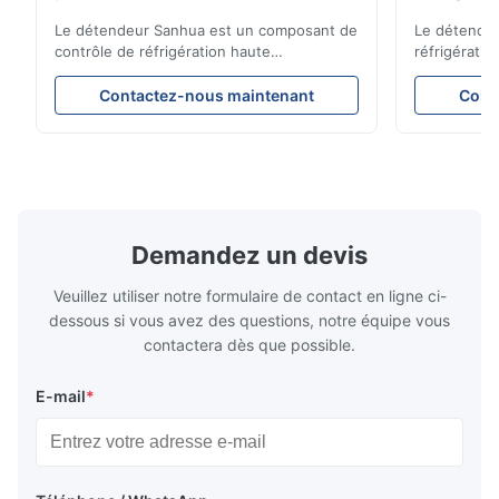
stables pour les unités de
Reliabilit
réfrigération de véhicules
Le détendeur Sanhua est un composant de
Le détendeu
contrôle de réfrigération haute
réfrigératio
performance conçu pour les unités de
précision le
réfrigération de camions, les
garantissan
Contactez-nous maintenant
Cont
fourgonnettes réfrigérées et les systèmes
refroidissem
de transport sous chaîne du froid. Il régule
énergétique
avec précision le débit de réfrigérant dans
constructio
l'évaporateur pour garantir des
compacte et
performances de refroidissement stables,
d’applicati
une efficacité énergétique et un
réfrigératio
fonctionnement fiable.
sous chaîne 
Demandez un devis
Veuillez utiliser notre formulaire de contact en ligne ci-
dessous si vous avez des questions, notre équipe vous
contactera dès que possible.
E-mail
*