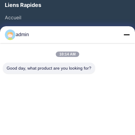
Liens Rapides
Accueil
Produits
admin
Vidéos
À Propos De Nous
10:14 AM
Visite De L'usine
Good day, what product are you looking for?
Contrôle Qualité
Nous Contacter
Demander Un Devis
Nouvelles
Suivez-Nous!