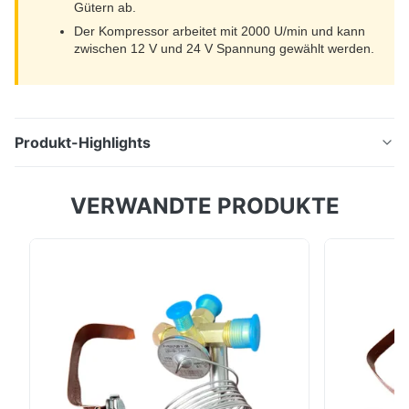
Gütern ab.
Der Kompressor arbeitet mit 2000 U/min und kann
zwischen 12 V und 24 V Spannung gewählt werden.
Produkt-Highlights
Die Fahrzeugkühleinheit HT-500 liefert 5100 W
VERWANDTE PRODUKTE
Kühlung für bis zu 18 m³ Ladung. Verfügt über einen
Parallelstromkondensator, einen Innenverdampfer aus
gerilltem Kupferrohr und das Öko-Kältemittel R404A.
Digitale Steuerungen, Sicherheitsschutz und
zuverlässige Leistung für den Kühlkettentransport.