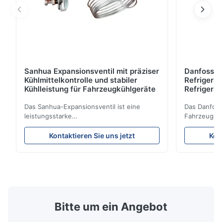
Sanhua Expansionsventil mit präziser
Danfoss E
Kühlmittelkontrolle und stabiler
Refrigerat
Kühlleistung für Fahrzeugkühlgeräte
Refrigeran
Reliabilit
Das Sanhua-Expansionsventil ist eine
Das Danfoss
leistungsstarke
Fahrzeugküh
Kühlsteuerungskomponente, die für LKW-
Kältemittelf
Kühleinheiten, Kühltransporter und
eine stabile
Kontaktieren Sie uns jetzt
Kon
Kühlkettentransportsysteme entwickelt
Energieeffiz
wurde. Es reguliert den Kältemittelfluss in
langlebige 
den Verdampfer präzise und sorgt so für
Design und 
stabile Kühlleistung, Energieeffizienz und
Anwendungsk
zuverlässigen Betrieb.
Kühlsysteme
Bitte um ein Angebot