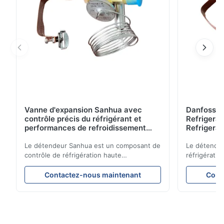
℃.
Vanne d'expansion Sanhua avec
Danfoss E
contrôle précis du réfrigérant et
Refrigerat
performances de refroidissement
Refrigeran
stables pour les unités de
Reliabilit
réfrigération de véhicules
Le détendeur Sanhua est un composant de
Le détendeu
contrôle de réfrigération haute
réfrigératio
performance conçu pour les unités de
précision le
réfrigération de camions, les
garantissan
Contactez-nous maintenant
Cont
fourgonnettes réfrigérées et les systèmes
refroidissem
de transport sous chaîne du froid. Il régule
énergétique
avec précision le débit de réfrigérant dans
constructio
l'évaporateur pour garantir des
compacte et
performances de refroidissement stables,
d’applicati