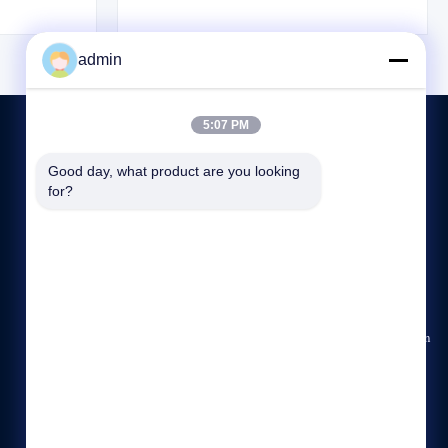
ifonctionnel
une efficacité énergétique, un contrôle
ontrôle fiable
numérique et une qualité certifiée
25 ℃ avec de
ISO9001/CE. Idéal pour les réfrigérateurs et
admin
els.
remorques électriques.
5:07 PM
Good day, what product are you looking 
NOUS CONTACTER
for?
+86-137-7805-1573
9:00-18:00
amelia@vehiclerefrigerationunit.com
Salle 317, 3e étage, centre d'innovation, zone d'innovation
scientifique et technologique de Mianyang, Sichuan