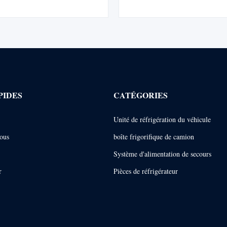
on compacte pour caisses de 4 à
compact, un contrôleur LCD mult
our le transport réfrigéré/congelé.
et une veille AC220V. Assure un c
de la température de -25 ℃ à +
faibles coûts opérationn
PIDES
CATÉGORIES
Unité de réfrigération du véhicule
ous
boîte frigorifique de camion
Système d'alimentation de secours
r
Pièces de réfrigérateur