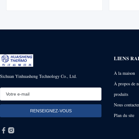
d'efficacité. Idéal pour le transport de 32 m³ de
constructi
produits réfrigérés/surgelés. Faible entretien,
8 m³. Idéal p
performances fiables.
LIENS RA
À la maison
Sichuan Yinhuasheng Technology Co., Ltd.
À propos de n
produits
Nous contacte
Plan du site