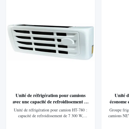
opérationnel et contrôle précis de la
personna
température avec le contrôleur LCD.
applications
chambres
Unité de réfrigération pour camions
Unité d
avec une capacité de refroidissement de
économe e
7300 W, une boîte en FRP résistant à la
de refroi
Unité de réfrigération pour camion HT-780 :
Groupe frig
corrosion et un système d'entraînement
conceptio
capacité de refroidissement de 7 300 W,
camions NEV 
direct du moteur
conserves en FRP résistantes à la corrosion,
1 650 
entraînement direct du moteur pour plus
fonction