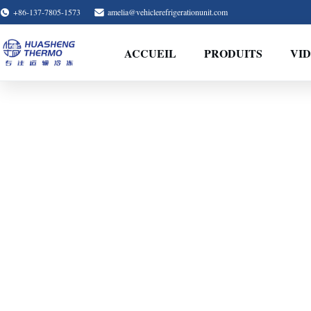
+86-137-7805-1573
amelia@vehiclerefrigerationunit.com
ACCUEIL
PRODUITS
VI