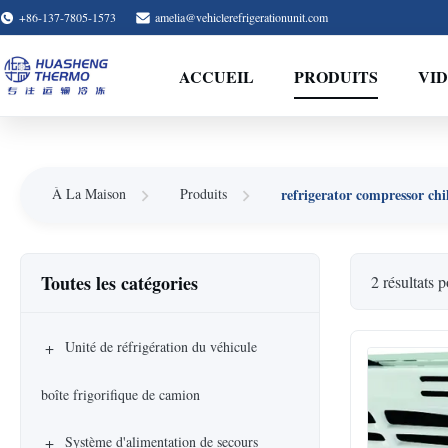
+86-137-7805-1573
amelia@vehiclerefrigerationunit.com
ACCUEIL
PRODUITS
VI
refrigerator compressor chi
À La Maison
Produits
Toutes les catégories
2 résultats 
+
Unité de réfrigération du véhicule
boîte frigorifique de camion
+
Système d'alimentation de secours