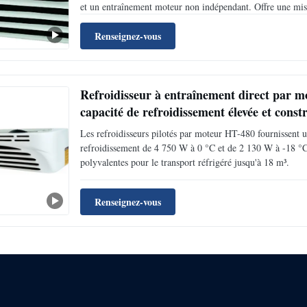
et un entraînement moteur non indépendant. Offre une mise
aluminium, un contrôle d'affichage numérique et des protec
Renseignez-vous
Refroidisseur à entraînement direct par m
capacité de refroidissement élevée et const
froid
Les refroidisseurs pilotés par moteur HT-480 fournissent un
refroidissement de 4 750 W à 0 °C et de 2 130 W à -18 °C
polyvalentes pour le transport réfrigéré jusqu'à 18 m³.
Renseignez-vous