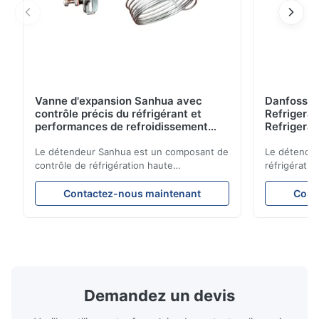
Vanne d'expansion Sanhua avec
Danfoss E
contrôle précis du réfrigérant et
Refrigerat
performances de refroidissement
Refrigeran
stables pour les unités de
Reliabilit
réfrigération de véhicules
Le détendeur Sanhua est un composant de
Le détendeu
contrôle de réfrigération haute
réfrigératio
performance conçu pour les unités de
précision le
réfrigération de camions, les
garantissan
Contactez-nous maintenant
Cont
fourgonnettes réfrigérées et les systèmes
refroidissem
de transport sous chaîne du froid. Il régule
énergétique
avec précision le débit de réfrigérant dans
constructio
l'évaporateur pour garantir des
compacte et
performances de refroidissement stables,
d’applicati
une efficacité énergétique et un
réfrigératio
fonctionnement fiable.
sous chaîne 
Demandez un devis