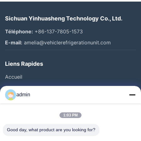
Sichuan Yinhuasheng Technology Co., Ltd.
Téléphone:
+86-137-7805-1573
E-mail:
amelia@vehiclerefrigerationunit.com
Liens Rapides
Accueil
Produits
admin
Vidéos
À Propos De Nous
1:03 PM
Visite De L'usine
Good day, what product are you looking for?
Contrôle Qualité