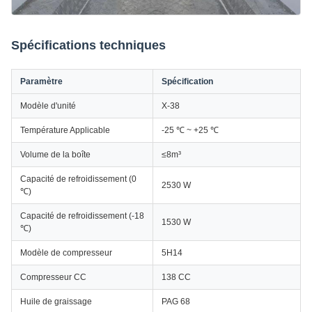
Spécifications techniques
Paramètre
Spécification
Modèle d'unité
X-38
Température Applicable
-25 ℃ ~ +25 ℃
Volume de la boîte
≤8m³
Capacité de refroidissement (0
2530 W
℃)
Capacité de refroidissement (-18
1530 W
℃)
Modèle de compresseur
5H14
Compresseur CC
138 CC
Huile de graissage
PAG 68