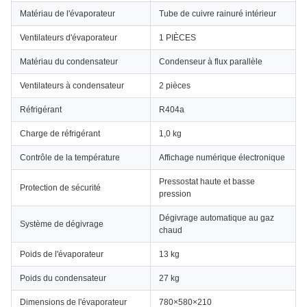
Matériau de l'évaporateur
Tube de cuivre rainuré intérieur
Ventilateurs d'évaporateur
1 PIÈCES
Matériau du condensateur
Condenseur à flux parallèle
Ventilateurs à condensateur
2 pièces
Réfrigérant
R404a
Charge de réfrigérant
1,0 kg
Contrôle de la température
Affichage numérique électronique
Pressostat haute et basse
Protection de sécurité
pression
Dégivrage automatique au gaz
Système de dégivrage
chaud
Poids de l'évaporateur
13 kg
Poids du condensateur
27 kg
Dimensions de l'évaporateur
780×580×210