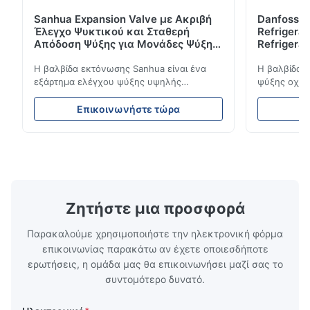
Sanhua Expansion Valve με Ακριβή
Danfoss E
Έλεγχο Ψυκτικού και Σταθερή
Refrigerat
Απόδοση Ψύξης για Μονάδες Ψύξης
Refrigeran
Οχημάτων
Reliabilit
Η βαλβίδα εκτόνωσης Sanhua είναι ένα
Η βαλβίδα 
εξάρτημα ελέγχου ψύξης υψηλής
ψύξης οχημά
απόδοσης που έχει σχεδιαστεί για μονάδες
ροή του ψυ
ψύξης φορτηγών, φορτηγά-ψυγεία και
σταθερή απ
Επικοινωνήστε τώρα
Ε
συστήματα μεταφοράς με κρύα αλυσίδα.
απόδοση. Δι
Ρυθμίζει με ακρίβεια τη ροή ψυκτικού μέσα
συμπαγή σχε
στον εξατμιστή για να εξασφαλίσει σταθερή
συμβατότητ
απόδοση ψύξης, ενεργειακή απόδοση και
ψύξης φορτ
αξιόπιστη λειτουργία.
αλυσίδα.
Ζητήστε μια προσφορά
Παρακαλούμε χρησιμοποιήστε την ηλεκτρονική φόρμα
επικοινωνίας παρακάτω αν έχετε οποιεσδήποτε
ερωτήσεις, η ομάδα μας θα επικοινωνήσει μαζί σας το
συντομότερο δυνατό.