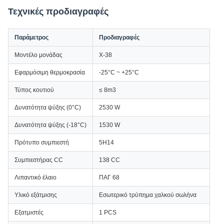
Τεχνικές προδιαγραφές
Παράμετρος
Προδιαγραφές
Μοντέλο μονάδας
Χ-38
Εφαρμόσιμη θερμοκρασία
-25°C ~ +25°C
Τύπος κουτιού
≤ 8m3
Δυνατότητα ψύξης (0°C)
2530 W
Δυνατότητα ψύξης (-18°C)
1530 W
Πρότυπο συμπιεστή
5H14
Συμπιεστήρας CC
138 CC
Λιπαντικό έλαιο
ΠΑΓ 68
Υλικό εξάτμισης
Εσωτερικό τρύπημα χαλκού σωλήνα
Εξατμιστές
1 PCS