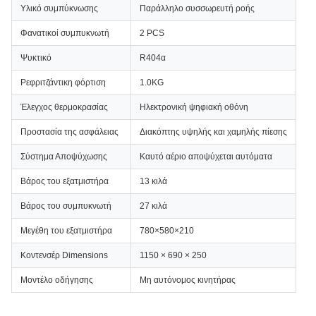
Υλικό συμπύκνωσης
Παράλληλο συσσωρευτή ροής
Φανατικοί συμπυκνωτή
2 PCS
Ψυκτικό
R404α
Ρεφριτζάντικη φόρτιση
1.0KG
Έλεγχος θερμοκρασίας
Ηλεκτρονική ψηφιακή οθόνη
Προστασία της ασφάλειας
Διακόπτης υψηλής και χαμηλής πίεσης
Σύστημα Αποψύχωσης
Καυτό αέριο αποψύχεται αυτόματα
Βάρος του εξατμιστήρα
13 κιλά
Βάρος του συμπυκνωτή
27 κιλά
Μεγέθη του εξατμιστήρα
780×580×210
Κοντενσέρ Dimensions
1150 × 690 × 250
Μοντέλο οδήγησης
Μη αυτόνομος κινητήρας