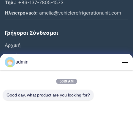
Τηλ.:
+86-137-7805-1573
Ηλεκτρονικό:
amelia@vehiclerefrigerationunit.com
Γρήγοροι Σύνδεσμοι
Αρχική
Προϊόντα
admin
Βίντεο
Σχετικά Με Εμάς
5:49 AM
Ξενάγηση Στο Εργοστάσιο
Good day, what product are you looking for?
Έλεγχος Ποιότητας
Επικοινωνήστε Μαζί Μας
Ζητήστε Μια Προσφορά
Ειδήσεις