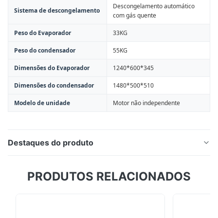
Descongelamento automático
Sistema de descongelamento
com gás quente
Peso do Evaporador
33KG
Peso do condensador
55KG
Dimensões do Evaporador
1240*600*345
Dimensões do condensador
1480*500*510
Modelo de unidade
Motor não independente
Destaques do produto
Unidade de refrigeração HT-780 para caminhões/vans
PRODUTOS RELACIONADOS
até 32m³. Apresenta acionamento eficiente do motor,
refrigerante R404A, compressor robusto e controles
digitais. Ideal para produtos refrigerados/congelados
com personalização OEM disponível.