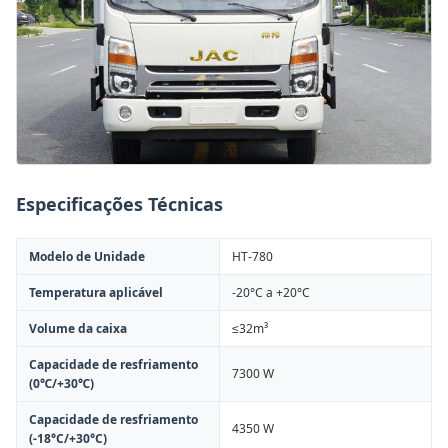
Especificações Técnicas
Modelo de Unidade
HT-780
Temperatura aplicável
-20°C a +20°C
Volume da caixa
≤32m³
Capacidade de resfriamento
7300 W
(0℃/+30℃)
Capacidade de resfriamento
4350 W
(-18°C/+30°C)