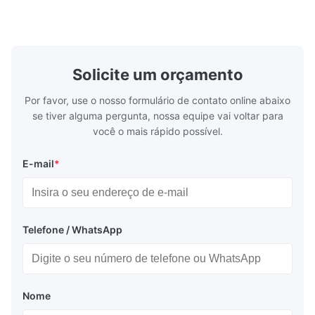
o fluxo de refrigerante no evaporador para
design comp
garantir desempenho de resfriamento
de aplicaçõ
estável, eficiência energética e operação
refrigeraçã
confiável.
cadeia de fr
Solicite um orçamento
Por favor, use o nosso formulário de contato online abaixo
se tiver alguma pergunta, nossa equipe vai voltar para
você o mais rápido possível.
E-mail
*
Telefone / WhatsApp
Nome