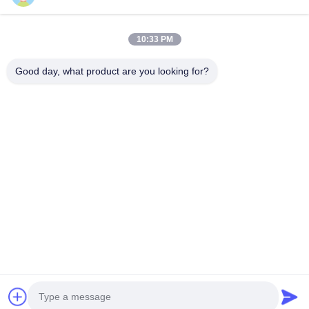
Vídeos
Sobre Nós
10:33 PM
Visita À Fábrica
Good day, what product are you looking for?
Controle De Qualidade
Contacte-Nos
Solicite Um Orçamento
Notícias
Segue-Nos.
©2024- Sichuan Yinhuasheng Technology Co., Ltd.. . Todos os direitos
reservados.