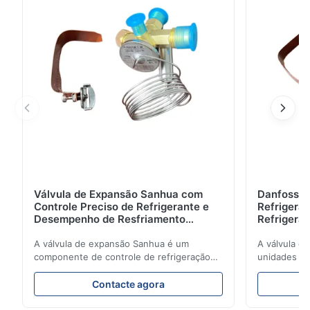
Válvula de Expansão Sanhua com
Danfoss E
Controle Preciso de Refrigerante e
Refrigerat
Desempenho de Resfriamento
Refrigeran
Estável para Unidades de
Reliabilit
Refrigeração Veicular
A válvula de expansão Sanhua é um
A válvula d
componente de controle de refrigeração
unidades de
de alto desempenho projetado para
regula com 
unidades de refrigeração de caminhões,
refrigerant
Contacte agora
vans refrigeradas e sistemas de transporte
refrigeração
de cadeia de frio. Ele regula com precisão
energética.