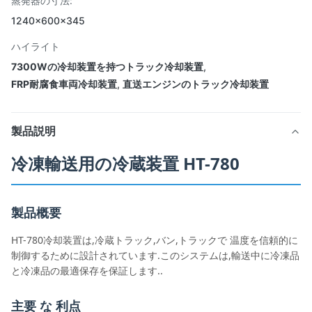
蒸発器の寸法:
1240×600×345
ハイライト
7300Wの冷却装置を持つトラック冷却装置
,
FRP耐腐食車両冷却装置
,
直送エンジンのトラック冷却装置
製品説明
冷凍輸送用の冷蔵装置 HT-780
製品概要
HT-780冷却装置は,冷蔵トラック,バン,トラックで 温度を信頼的に
制御するために設計されています.このシステムは,輸送中に冷凍品
と冷凍品の最適保存を保証します..
主要 な 利点