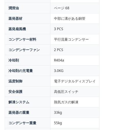
潤滑油
ページ 68
蒸発器材
中部に溝がある銅管
蒸発扇風機
3 PCS
コンデンサー材料
平行流量コンデンサー
コンデンサーファン
2 PCS
冷却剤
R404a
冷却剤の充電量
3.0KG
温度制御
電子デジタルディスプレイ
安全保護
高低圧スイッチ
解凍システム
熱気ガスの解凍
蒸発器の重量
33kg
コンデンサー重量
55kg