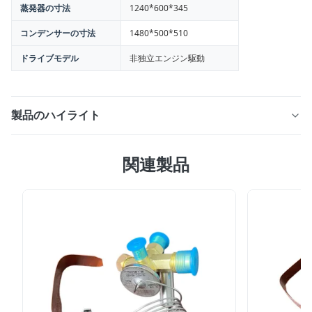
蒸発器の寸法
1240*600*345
コンデンサーの寸法
1480*500*510
ドライブモデル
非独立エンジン駆動
製品のハイライト
HT-780 冷凍ユニット (最大 32m3 のトラック/バン用)。
関連製品
効率的なエンジン駆動、R404A 冷媒、堅牢なコンプレッ
サー、デジタル制御を備えています。 OEMカスタマイズ
も可能で、冷蔵/冷凍商品に最適です。