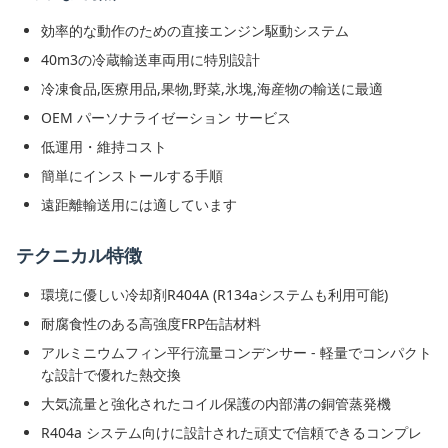
効率的な動作のための直接エンジン駆動システム
40m3の冷蔵輸送車両用に特別設計
冷凍食品,医療用品,果物,野菜,氷塊,海産物の輸送に最適
OEM パーソナライゼーション サービス
低運用・維持コスト
簡単にインストールする手順
遠距離輸送用には適しています
テクニカル特徴
環境に優しい冷却剤R404A (R134aシステムも利用可能)
耐腐食性のある高強度FRP缶詰材料
アルミニウムフィン平行流量コンデンサー - 軽量でコンパクト
な設計で優れた熱交換
大気流量と強化されたコイル保護の内部溝の銅管蒸発機
R404a システム向けに設計された頑丈で信頼できるコンプレ