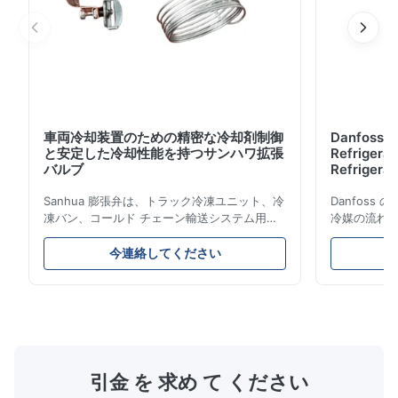
車両冷却装置のための精密な冷却剤制御
Danfoss E
と安定した冷却性能を持つサンハワ拡張
Refrigerat
バルブ
Refrigeran
Reliabilit
Sanhua 膨張弁は、トラック冷凍ユニット、冷
Danfos
凍バン、コールド チェーン輸送システム用に
冷媒の流れ
設計された高性能冷凍制御コンポーネントで
とエネルギ
す。蒸発器への冷媒の流れを正確に制御し、安
構造、コン
今連絡してください
定した冷却性能、エネルギー効率、信頼性の高
ムやコール
い動作を保証します。
ケーション
引金 を 求め て ください