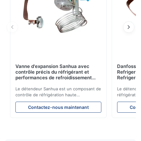
Vanne d'expansion Sanhua avec
Danfoss E
contrôle précis du réfrigérant et
Refrigerat
performances de refroidissement
Refrigeran
stables pour les unités de
Reliabilit
réfrigération de véhicules
Le détendeur Sanhua est un composant de
Le détendeu
contrôle de réfrigération haute
réfrigératio
performance conçu pour les unités de
précision le
réfrigération de camions, les
garantissan
Contactez-nous maintenant
Cont
fourgonnettes réfrigérées et les systèmes
refroidissem
de transport sous chaîne du froid. Il régule
énergétique
avec précision le débit de réfrigérant dans
constructio
l'évaporateur pour garantir des
compacte et
performances de refroidissement stables,
d’applicati