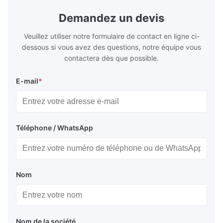
une efficacité énergétique et un
réfrigératio
fonctionnement fiable.
sous chaîne 
Demandez un devis
Veuillez utiliser notre formulaire de contact en ligne ci-
dessous si vous avez des questions, notre équipe vous
contactera dès que possible.
E-mail
*
Téléphone / WhatsApp
Nom
Nom de la société