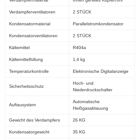
Verdampfermaterial
Innen gerilltes Kupferrohr
Verdampferventilatoren
2 STÜCK
Kondensatormaterial
Parallelstromkondensator
Kondensatorventilatoren
2 STÜCK
Kältemittel
R404a
Kältemittelfüllung
1,4 kg
Temperaturkontrolle
Elektronische Digitalanzeige
Hoch- und
Sicherheitsschutz
Niederdruckschalter
Automatische
Auftausystem
Heißgasabtauung
Gewicht des Verdampfers
26 KG
Kondensatorgewicht
35 KG