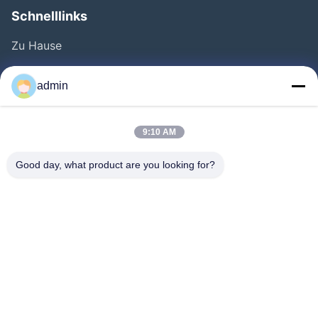
Schnelllinks
Zu Hause
Produkte
admin
Videos
Über Uns
9:10 AM
Werksbesichtigung
Good day, what product are you looking for?
Qualitätskontrolle
Kontakt
Angebot Anfordern
Neuigkeiten
Folgen Sie Uns.