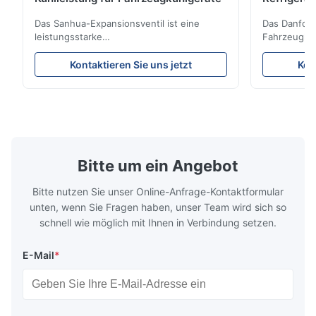
Reliabilit
Das Sanhua-Expansionsventil ist eine
Das Danfoss
leistungsstarke
Fahrzeugküh
Kühlsteuerungskomponente, die für LKW-
Kältemittelf
Kühleinheiten, Kühltransporter und
eine stabile
Kontaktieren Sie uns jetzt
Kon
Kühlkettentransportsysteme entwickelt
Energieeffiz
wurde. Es reguliert den Kältemittelfluss in
langlebige 
den Verdampfer präzise und sorgt so für
Design und 
stabile Kühlleistung, Energieeffizienz und
Anwendungsk
zuverlässigen Betrieb.
Kühlsysteme
Bitte um ein Angebot
Bitte nutzen Sie unser Online-Anfrage-Kontaktformular
unten, wenn Sie Fragen haben, unser Team wird sich so
schnell wie möglich mit Ihnen in Verbindung setzen.
E-Mail
*