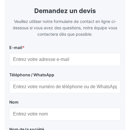
une efficacité énergétique et un
réfrigératio
fonctionnement fiable.
sous chaîne 
Demandez un devis
Veuillez utiliser notre formulaire de contact en ligne ci-
dessous si vous avez des questions, notre équipe vous
contactera dès que possible.
E-mail
*
Téléphone / WhatsApp
Nom
Nom de la société