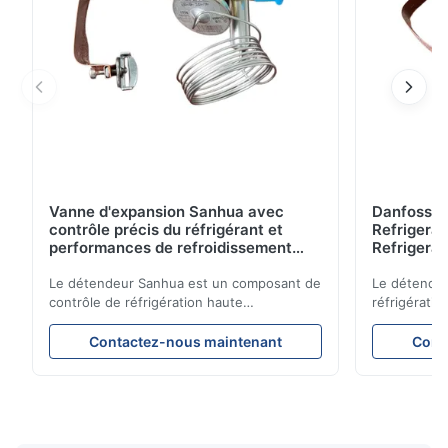
Vanne d'expansion Sanhua avec
Danfoss E
contrôle précis du réfrigérant et
Refrigerat
performances de refroidissement
Refrigeran
stables pour les unités de
Reliabilit
réfrigération de véhicules
Le détendeur Sanhua est un composant de
Le détendeu
contrôle de réfrigération haute
réfrigératio
performance conçu pour les unités de
précision le
réfrigération de camions, les
garantissan
Contactez-nous maintenant
Cont
fourgonnettes réfrigérées et les systèmes
refroidissem
de transport sous chaîne du froid. Il régule
énergétique
avec précision le débit de réfrigérant dans
constructio
l'évaporateur pour garantir des
compacte et
performances de refroidissement stables,
d’applicati