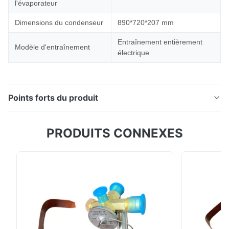
l'évaporateur
Dimensions du condenseur
890*720*207 mm
Entraînement entièrement
Modèle d'entraînement
électrique
Points forts du produit
Système de réfrigération électrique EV-200J Le
PRODUITS CONNEXES
système de réfrigération électrique EV-200J est
spécialement conçu pour les nouveaux camions
frigorifiques entièrement électriques et diesel.
Alimentée par la batterie du véhicule, cette unité offre
un refroidissement haute performance tout en ...