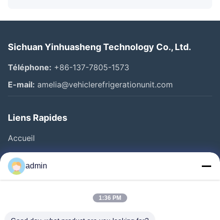
Sichuan Yinhuasheng Technology Co., Ltd.
Téléphone:
+86-137-7805-1573
E-mail:
amelia@vehiclerefrigerationunit.com
Liens Rapides
Accueil
Produits
admin
Vidéos
À Propos De Nous
1:36 PM
Visite De L'usine