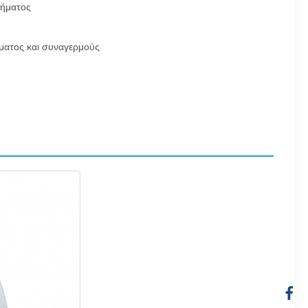
χήματος
λματος και συναγερμούς