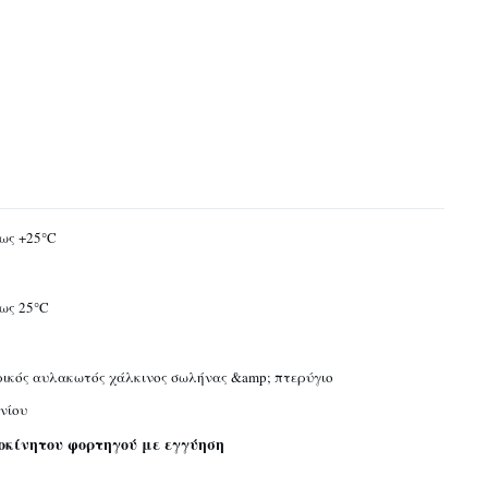
έως +25°C
έως 25°C
ικός αυλακωτός χάλκινος σωλήνας &amp; πτερύγιο
νίου
οκίνητου φορτηγού με εγγύηση