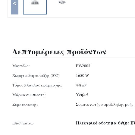
<
Λεπτομέρειες προϊόντων
Μοντέλο:
EV-200J
Χωρητικότητα ψύξης (0℃):
1650 W
Τόμος πλαισίου εφαρμογής:
4-8 m³
Μάρκα συμπιεστή:
Υψηλά
Συμπυκνωτής:
Συμπυκνωτής παράλληλης ροής
Ηλεκτρικό σύστημα ψύξης EV
Επισημαίνω