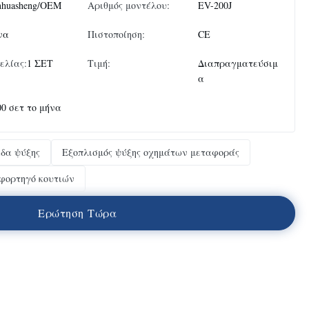
nhuasheng/OEM
Αριθμός μοντέλου:
EV-200J
να
Πιστοποίηση:
CE
ελίας:
1 ΣΕΤ
Τιμή:
Διαπραγματεύσιμ
α
00 σετ το μήνα
άδα ψύξης
Εξοπλισμός ψύξης οχημάτων μεταφοράς
 φορτηγό κουτιών
Ε
ρ
ώ
τ
η
σ
η
Τ
ώ
ρ
α