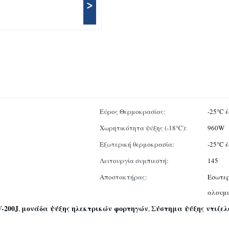
>
Εύρος Θερμοκρασίας:
-25°C 
Χωρητικότητα ψύξης (-18℃):
960W
Εξωτερική θερμοκρασία:
-25°C 
Λειτουργία συμπιεστή:
145
Αποστακτήρας:
Εσωτερ
αλουμι
-200J
μονάδα ψύξης ηλεκτρικών φορτηγών
Σύστημα ψύξης ντιζελ
,
,