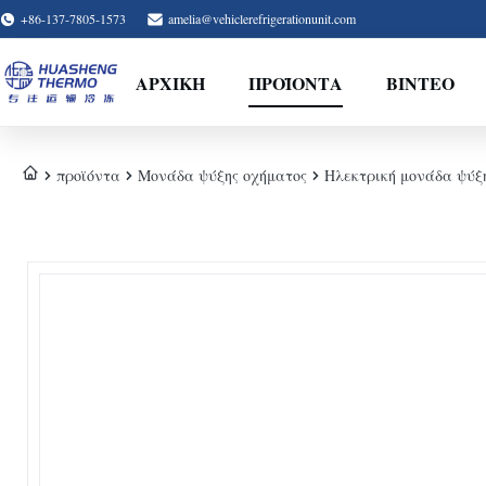
+86-137-7805-1573
amelia@vehiclerefrigerationunit.com
ΑΡΧΙΚΉ
ΠΡΟΪΌΝΤΑ
ΒΊΝΤΕΟ
προϊόντα
Μονάδα ψύξης οχήματος
Ηλεκτρική μονάδα ψύξη