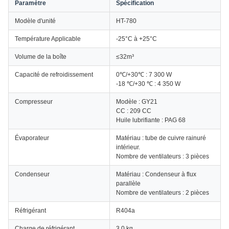
Paramètre
Spécification
Modèle d'unité
HT-780
Température Applicable
-25°C à +25°C
Volume de la boîte
≤32m³
Capacité de refroidissement
0℃/+30℃ : 7 300 W
-18 ℃/+30 ℃ : 4 350 W
Compresseur
Modèle : GY21
CC : 209 CC
Huile lubrifiante : PAG 68
Évaporateur
Matériau : tube de cuivre rainuré
intérieur.
Nombre de ventilateurs : 3 pièces
Condenseur
Matériau : Condenseur à flux
parallèle
Nombre de ventilateurs : 2 pièces
Réfrigérant
R404a
Charge de réfrigérant
3,0 kg