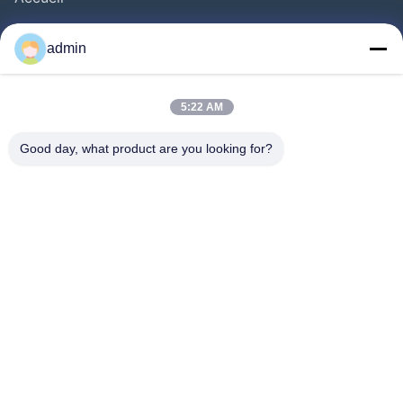
Produits
admin
Vidéos
À Propos De Nous
5:22 AM
Visite De L'usine
Good day, what product are you looking for?
Contrôle Qualité
Nous Contacter
Demander Un Devis
Nouvelles
Suivez-Nous!