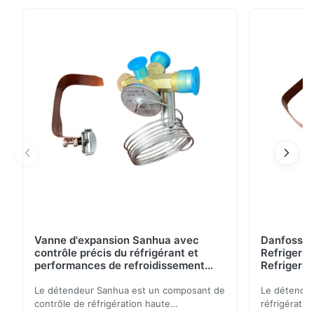
fiable, un condenseur à flux parallèle et un
évaporateur à tube de cuivre rainuré intérieur.
Entraînement moteur direct, faible coût opérationnel
et options personnalisées OEM disponibles.
Vanne d'expansion Sanhua avec
Danfoss E
contrôle précis du réfrigérant et
Refrigerat
performances de refroidissement
Refrigeran
stables pour les unités de
Reliabilit
réfrigération de véhicules
Le détendeur Sanhua est un composant de
Le détendeu
contrôle de réfrigération haute
réfrigératio