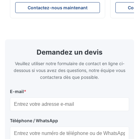
performance conçu pour les unités de
précision le
réfrigération de camions, les
garantissan
Contactez-nous maintenant
Cont
fourgonnettes réfrigérées et les systèmes
refroidissem
de transport sous chaîne du froid. Il régule
énergétique
avec précision le débit de réfrigérant dans
constructio
l'évaporateur pour garantir des
compacte et
performances de refroidissement stables,
d’applicati
une efficacité énergétique et un
réfrigératio
fonctionnement fiable.
sous chaîne 
Demandez un devis
Veuillez utiliser notre formulaire de contact en ligne ci-
dessous si vous avez des questions, notre équipe vous
contactera dès que possible.
E-mail
*
Téléphone / WhatsApp