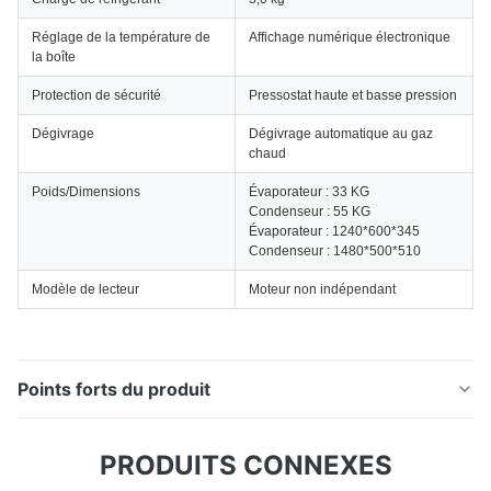
Réglage de la température de
Affichage numérique électronique
la boîte
Protection de sécurité
Pressostat haute et basse pression
Dégivrage
Dégivrage automatique au gaz
chaud
Poids/Dimensions
Évaporateur : 33 KG
Condenseur : 55 KG
Évaporateur : 1240*600*345
Condenseur : 1480*500*510
Modèle de lecteur
Moteur non indépendant
Points forts du produit
Groupe frigorifique HT-780 pour camions ≤32m³,
PRODUITS CONNEXES
refroidissement de -25°C à +25°C. Comprend une
capacité de 7 300 W à 0 °C, un compresseur GY21