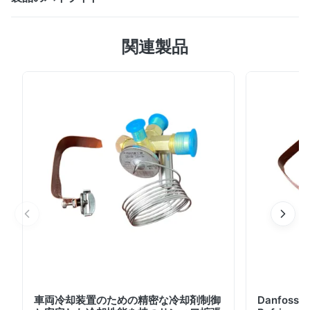
HT-780 冷凍ユニット、32m3 以下のトラック用、-25°C
関連製品
～ +25°C まで冷却。 0℃で7300Wの容量、信頼性の高
いGY21コンプレッサー、パラレルフローコンデンサー、
および内側の溝付き銅管エバポレーターを備えています。
ダイレクト エンジン ドライブ、低運用コスト、OEM カ
スタム オプションが利用可能です。
車両冷却装置のための精密な冷却剤制御
Danfoss E