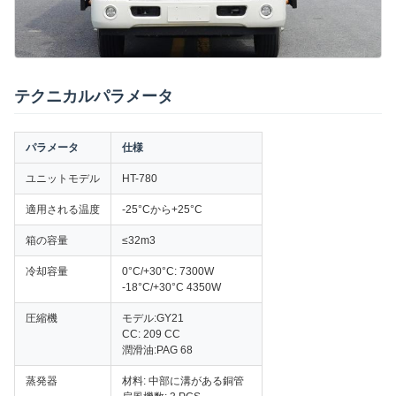
テクニカルパラメータ
パラメータ
仕様
ユニットモデル
HT-780
適用される温度
-25°Cから+25°C
箱の容量
≤32m3
冷却容量
0°C/+30°C: 7300W
-18°C/+30°C 4350W
圧縮機
モデル:GY21
CC: 209 CC
潤滑油:PAG 68
蒸発器
材料: 中部に溝がある銅管