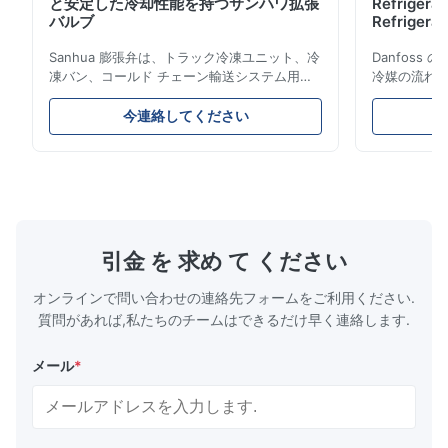
と安定した冷却性能を持つサンハワ拡張
Refrigerat
バルブ
Refrigeran
Reliabilit
Sanhua 膨張弁は、トラック冷凍ユニット、冷
Danfos
凍バン、コールド チェーン輸送システム用に
冷媒の流れ
設計された高性能冷凍制御コンポーネントで
とエネルギ
す。蒸発器への冷媒の流れを正確に制御し、安
構造、コン
今連絡してください
定した冷却性能、エネルギー効率、信頼性の高
ムやコール
い動作を保証します。
ケーション
引金 を 求め て ください
オンラインで問い合わせの連絡先フォームをご利用ください.
質問があれば,私たちのチームはできるだけ早く連絡します.
メール
*