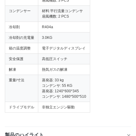
扇風機数: 3 PCS
コンデンサー
材料:平行流量コンデンサ
扇風機数: 2 PCS
冷却剤
R404a
冷却剤の充電量
3.0KG
箱の温度調整
電子デジタルディスプレイ
安全保護
高低圧スイッチ
解凍
熱気ガスの解凍
重量/寸法
蒸発器: 33 kg
コンデンサ: 55 KG
蒸発器: 1240*600*345
コンデンサ: 1480*500*510
ドライブモデル
非独立エンジン駆動
製品のハイライト