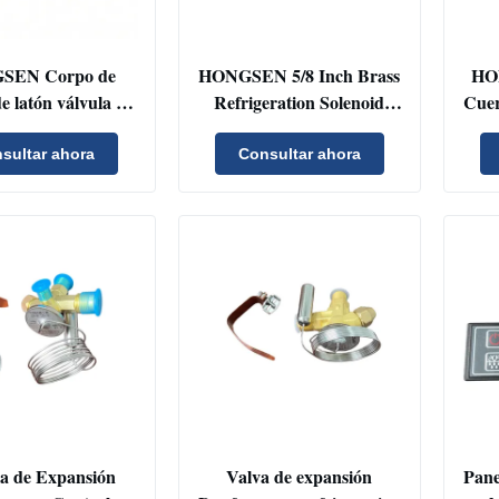
SEN Corpo de
HONGSEN 5/8 Inch Brass
HO
de latón válvula de
Refrigeration Solenoid
Cuer
olenoide de
Valve with Fast Response
nor
ngelamiento con
for Cooling Systems
ref
sultar ahora
Consultar ahora
ionamiento de
sole
ta rápida para un
ol eficiente del
ngelamiento en
s de refrigeración
la de Expansión
Valva de expansión
Pane