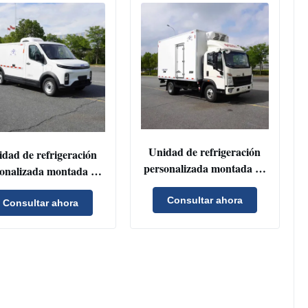
Unidad de refrigeración
dad de refrigeración
personalizada montada en
onalizada montada en
vehículo con condensador
ículo con condensador
de flujo paralelo y
Consultar ahora
de flujo paralelo y
Consultar ahora
refrigerante R404a para
rigerante R404a para
camiones y furgonetas
miones y furgonetas