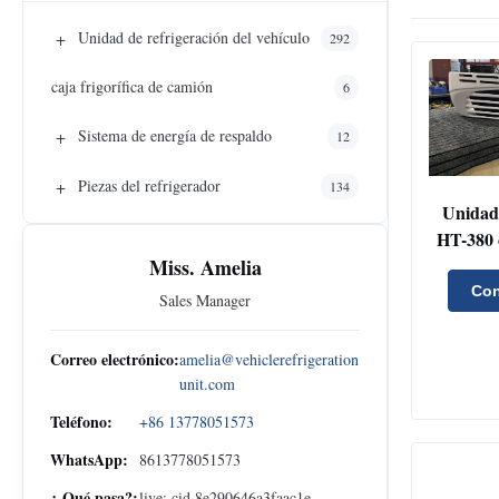
+
Unidad de refrigeración del vehículo
292
caja frigorífica de camión
6
+
Sistema de energía de respaldo
12
+
Piezas del refrigerador
134
Unidad 
HT-380 
refrige
Miss. Amelia
rango d
Con
Sales Manager
-20 °C 
compact
Correo electrónico:
amelia@vehiclerefrigeration
unit.com
Teléfono:
+86 13778051573
WhatsApp:
8613778051573
¿ Qué pasa?:
live:.cid.8e290646a3faac1e