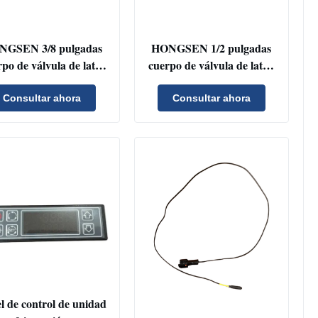
NGSEN 3/8 pulgadas
HONGSEN 1/2 pulgadas
po de válvula de latón
cuerpo de válvula de latón
malmente cerrado de
respuesta rápida ON / OFF
rigeración válvula de
Control de refrigeración
Consultar ahora
Consultar ahora
noide para sistemas de
válvula de solenoide para el
refrigeración
sistema de refrigeración de
camiones
l de control de unidad