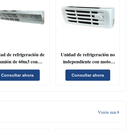
ad de refrigeración de
Unidad de refrigeración no
amión de 60m3 con
independiente con motor
ondensador de flujo
accionado y refrigerante
alelo y deshielo de gas
R404A para camiones
Consultar ahora
Consultar ahora
caliente
refrigerados de 40 m3
Visión más