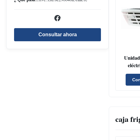
Consultar ahora
Unidad 
eléct
capacida
de
Con
Conde
parale
para
caja fr