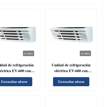
el video
el video
dad de refrigeración
Unidad de refrigeración
léctrica EV-600 con
eléctrica EV-600 con
80W de enfriamiento
capacidad de refrigeración
ara camiones NEV
de 5750W para un
Consultar ahora
Consultar ahora
volumen de caja ≤ 22 m3 y
condensador de flujo
paralelo