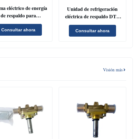
ma eléctrico de energía
Unidad de refrigeración
de respaldo para
eléctrica de respaldo DTE
igeración de transporte
1911 LC con alta potencia
 potencia nominal de
Consultar ahora
de 6.4KW y amplio voltaje
Consultar ahora
kW 110V-420V Modelo
AC110V-420V para
accionamiento de CA y
camiones de servicio
refrigerante R404a
pesado de 35-60m³
Visión más