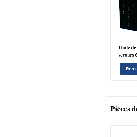
Unité de 
secours 
avec c
régulateu
Rens
stables 
AC110V
Pièces d