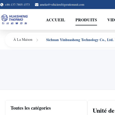
+86-137-7805-1573
amelia@vehiclerefrigerationunit.com
ACCUEIL
PRODUITS
VI
Sichuan Yinhuasheng Technology Co., Ltd. 
À La Maison
Toutes les catégories
Unité de