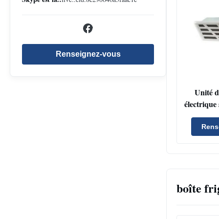
Renseignez-vous
Unité d
électrique
avec u
refroidis
Rens
et un
imperméa
pour l
économ
boîte fr