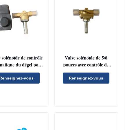
 solénoïde de contrôle
Valve solénoïde de 5/8
matique du dégel pour
pouces avec contrôle de
èmes de réfrigération
réponse rapide et large
avec réponse de
compatibilité avec le
Renseignez-vous
Renseignez-vous
utation rapide pour
réfrigérant pour les
enir l'accumulation de
systèmes de climatisation et
glace
de réfrigération