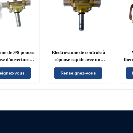
nne de 3/8 pouces
Électrovanne de contrôle à
se d'ouverture et
réponse rapide avec une
the
ture rapide pour
large compatibilité avec les
(TXV
mes de CVC et de
réfrigérants pour les
eignez-vous
Renseignez-vous
ation de qualité
systèmes de CVC et de
réfr
dustrielle
réfrigération de qualité
l'e
industrielle
pro