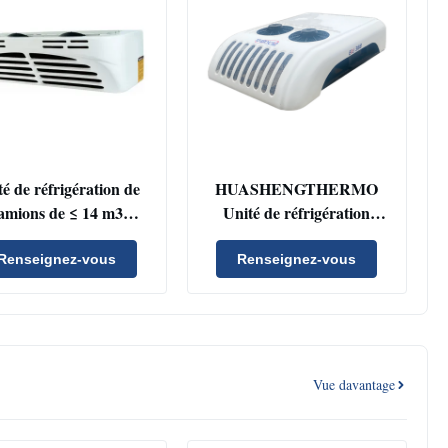
é de réfrigération de
HUASHENGTHERMO
amions de ≤ 14 m3
Unité de réfrigération
lume de boîte R404a
entièrement électrique avec
ur de réfrigération et
conception compacte et
Renseignez-vous
Renseignez-vous
 indépendant pour le
étanche IP67 pour camions
transport de
refroidissement
Vue davantage