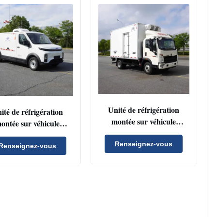
Unité de réfrigération
ité de réfrigération
montée sur véhicule
ontée sur véhicule
personnalisable avec
ersonnalisable avec
condenseur à flux parallèle
Renseignez-vous
nseur à flux parallèle
Renseignez-vous
et réfrigérant R404a pour
éfrigérant R404a pour
camions et fourgonnettes
ions et fourgonnettes