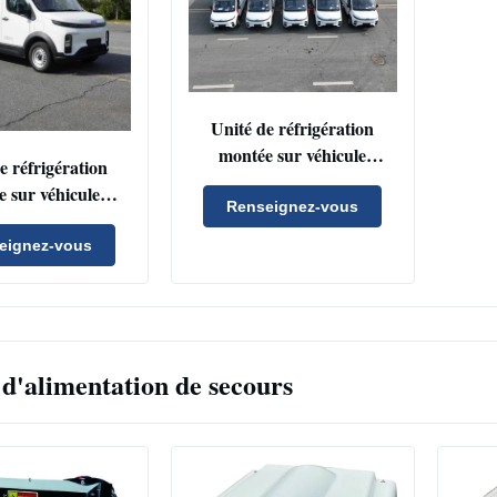
Unité de réfrigération
montée sur véhicule
e réfrigération
personnalisable avec
 sur véhicule
condenseur à flux parallèle
Renseignez-vous
nalisable avec
et réfrigérant R404a pour
 à flux parallèle
eignez-vous
camions et fourgonnettes
érant R404a pour
et fourgonnettes
d'alimentation de secours