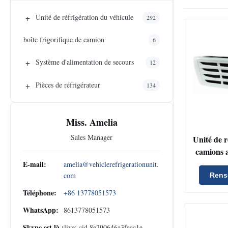
+
Unité de réfrigération du véhicule
292
boîte frigorifique de camion
6
+
Système d'alimentation de secours
12
+
Pièces de réfrigérateur
134
Miss. Amelia
Sales Manager
Unité de r
camions a
de refroi
E-mail:
amelia@vehiclerefrigerationunit.
W, une
com
Rens
résistant
Téléphone:
+86 13778051573
un systèm
WhatsApp:
8613778051573
dire
Skype est là.:
live:.cid.8e290646a3faac1e