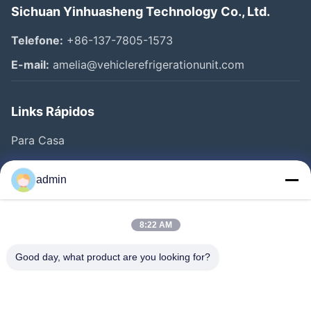
Sichuan Yinhuasheng Technology Co., Ltd.
Telefone:
+86-137-7805-1573
E-mail:
amelia@vehiclerefrigerationunit.com
Links Rápidos
Para Casa
Produtos
admin
Vídeos
Sobre Nós
8:22 AM
Visita À Fábrica
Good day, what product are you looking for?
Controle De Qualidade
Contacte-Nos
Solicite Um Orçamento