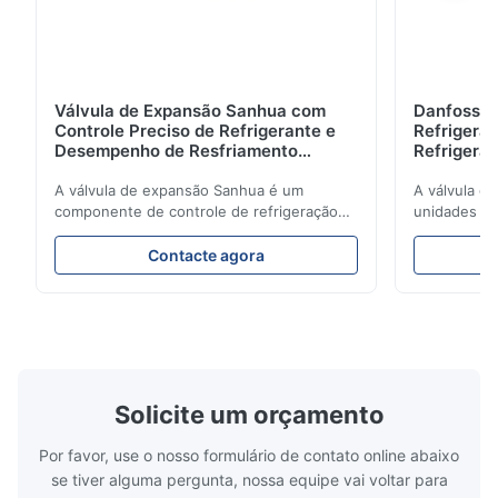
Válvula de Expansão Sanhua com
Danfoss E
Controle Preciso de Refrigerante e
Refrigerat
Desempenho de Resfriamento
Refrigeran
Estável para Unidades de
Reliabilit
Refrigeração Veicular
A válvula de expansão Sanhua é um
A válvula d
componente de controle de refrigeração
unidades de
de alto desempenho projetado para
regula com 
unidades de refrigeração de caminhões,
refrigerant
Contacte agora
vans refrigeradas e sistemas de transporte
refrigeração
de cadeia de frio. Ele regula com precisão
energética.
o fluxo de refrigerante no evaporador para
design comp
garantir desempenho de resfriamento
de aplicaçõ
estável, eficiência energética e operação
refrigeraçã
confiável.
cadeia de fr
Solicite um orçamento
Por favor, use o nosso formulário de contato online abaixo
se tiver alguma pergunta, nossa equipe vai voltar para