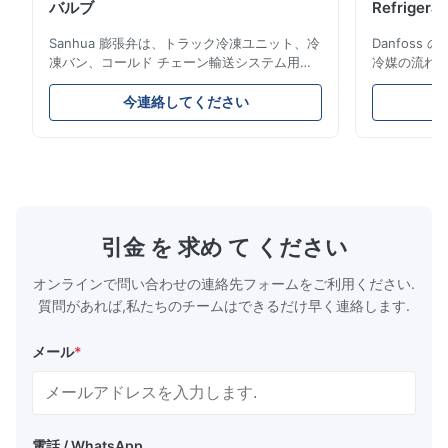
バルブ
Refrigeran
Reliabilit
Sanhua 膨張弁は、トラック冷凍ユニット、冷
Danfos
凍バン、コールド チェーン輸送システム用に
冷媒の流れ
設計された高性能冷凍制御コンポーネントで
とエネルギ
す。蒸発器への冷媒の流れを正確に制御し、安
構造、コン
今連絡してください
定した冷却性能、エネルギー効率、信頼性の高
ムやコール
い動作を保証します。
ケーション
引金 を 求め て ください
オンラインで問い合わせの連絡先フォームをご利用ください.
質問があれば,私たちのチームはできるだけ早く連絡します.
メール
*
電話 / WhatsApp