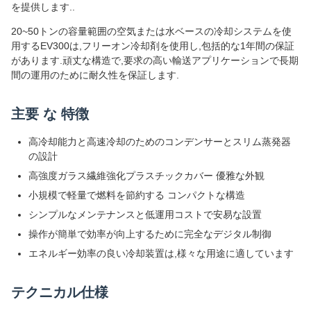
を提供します..
20~50トンの容量範囲の空気または水ベースの冷却システムを使
用するEV300は,フリーオン冷却剤を使用し,包括的な1年間の保証
があります.頑丈な構造で,要求の高い輸送アプリケーションで長期
間の運用のために耐久性を保証します.
主要 な 特徴
高冷却能力と高速冷却のためのコンデンサーとスリム蒸発器
の設計
高強度ガラス繊維強化プラスチックカバー 優雅な外観
小規模で軽量で燃料を節約する コンパクトな構造
シンプルなメンテナンスと低運用コストで安易な設置
操作が簡単で効率が向上するために完全なデジタル制御
エネルギー効率の良い冷却装置は,様々な用途に適しています
テクニカル仕様