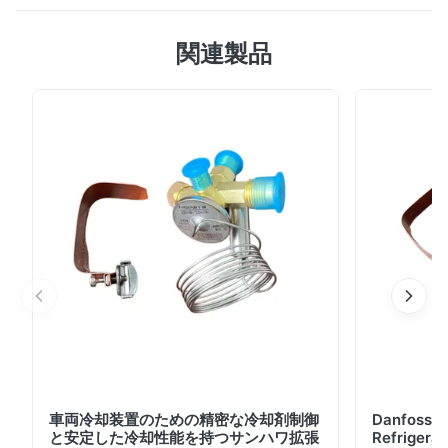
EV300 完全電気駆動の輸送用冷凍ユニット、2350W 冷
関連製品
却能力 (-25°C ～ +25°C の範囲)。コンパクトなデザイ
ン、エネルギー効率、デジタル制御、および ISO9001/CE
認証を備えています。トレーラーや電気冷凍庫に最適で
す。
車両冷却装置のための精密な冷却剤制御
Danfoss E
と安定した冷却性能を持つサンハワ拡張
Refrigerat