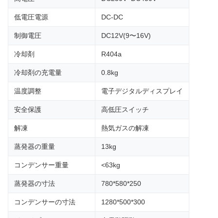
低電圧電源
DC-DC
制御電圧
DC12V(9〜16V)
冷却剤
R404a
冷却剤の充電量
0.8kg
温度調整
電子デジタルディスプレイ
安全保護
高低圧スイッチ
解凍
熱気ガスの解凍
蒸発器の重量
13kg
コンデンサー重量
<63kg
蒸発器の寸法
780*580*250
コンデンサーの寸法
1280*500*300