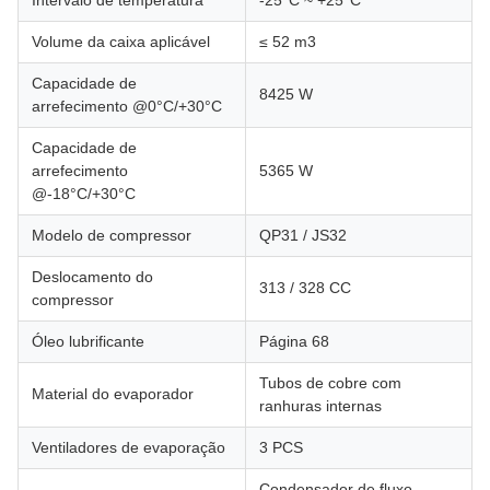
Intervalo de temperatura
-25°C ~ +25°C
Volume da caixa aplicável
≤ 52 m3
Capacidade de
8425 W
arrefecimento @0°C/+30°C
Capacidade de
arrefecimento
5365 W
@-18°C/+30°C
Modelo de compressor
QP31 / JS32
Deslocamento do
313 / 328 CC
compressor
Óleo lubrificante
Página 68
Tubos de cobre com
Material do evaporador
ranhuras internas
Ventiladores de evaporação
3 PCS
Condensador de fluxo