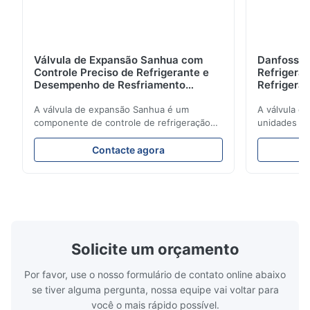
Válvula de Expansão Sanhua com
Danfoss E
Controle Preciso de Refrigerante e
Refrigerat
Desempenho de Resfriamento
Refrigeran
Estável para Unidades de
Reliabilit
Refrigeração Veicular
A válvula de expansão Sanhua é um
A válvula d
componente de controle de refrigeração
unidades de
de alto desempenho projetado para
regula com 
unidades de refrigeração de caminhões,
refrigerant
Contacte agora
vans refrigeradas e sistemas de transporte
refrigeração
de cadeia de frio. Ele regula com precisão
energética.
o fluxo de refrigerante no evaporador para
design comp
garantir desempenho de resfriamento
de aplicaçõ
estável, eficiência energética e operação
refrigeraçã
confiável.
cadeia de fr
Solicite um orçamento
Por favor, use o nosso formulário de contato online abaixo
se tiver alguma pergunta, nossa equipe vai voltar para
você o mais rápido possível.