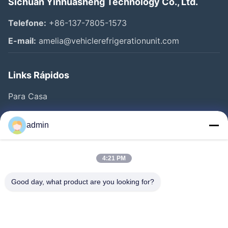
Sichuan Yinhuasheng Technology Co., Ltd.
Telefone:
+86-137-7805-1573
E-mail:
amelia@vehiclerefrigerationunit.com
Links Rápidos
Para Casa
Produtos
admin
Vídeos
Sobre Nós
4:21 PM
Visita À Fábrica
Good day, what product are you looking for?
Controle De Qualidade
Contacte-Nos
Solicite Um Orçamento