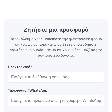
Ρυθμίζει με ακρίβεια τη ροή ψυκτικού μέσα
συμπαγή σχε
στον εξατμιστή για να εξασφαλίσει σταθερή
συμβατότητ
απόδοση ψύξης, ενεργειακή απόδοση και
ψύξης φορτ
αξιόπιστη λειτουργία.
αλυσίδα.
Ζητήστε μια προσφορά
Παρακαλούμε χρησιμοποιήστε την ηλεκτρονική φόρμα
επικοινωνίας παρακάτω αν έχετε οποιεσδήποτε
ερωτήσεις, η ομάδα μας θα επικοινωνήσει μαζί σας το
συντομότερο δυνατό.
Ηλεκτρονικό
*
Τηλέφωνο / WhatsApp