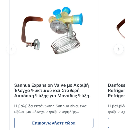
σωλήνα, χαμηλό κόστος λειτουργίας. Διαθέσιμη
προσαρμογή OEM.
Sanhua Expansion Valve με Ακριβή
Danfoss E
Έλεγχο Ψυκτικού και Σταθερή
Refrigerat
Απόδοση Ψύξης για Μονάδες Ψύξης
Refrigeran
Οχημάτων
Reliabilit
Η βαλβίδα εκτόνωσης Sanhua είναι ένα
Η βαλβίδα 
εξάρτημα ελέγχου ψύξης υψηλής
ψύξης οχημά
απόδοσης που έχει σχεδιαστεί για μονάδες
ροή του ψυ
ψύξης φορτηγών, φορτηγά-ψυγεία και
σταθερή απ
Επικοινωνήστε τώρα
Ε
συστήματα μεταφοράς με κρύα αλυσίδα.
απόδοση. Δι