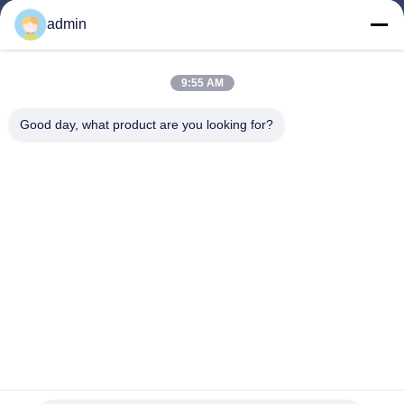
Προϊόντα
admin
Βίντεο
Σχετικά Με Εμάς
9:55 AM
Ξενάγηση Στο Εργοστάσιο
Good day, what product are you looking for?
Έλεγχος Ποιότητας
Επικοινωνήστε Μαζί Μας
Ζητήστε Μια Προσφορά
Ειδήσεις
Ακολουθήστε Μας.