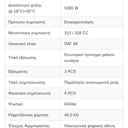
Δυνατότητα ψύξης
5365 W
@-18°C/+30°C
Πρότυπο συμπιεστή
Επικαιροποίηση
Μετατόπιση συμπιεστή
313 / 328 CC
Λιπαντικό έλαιο
ΠΑΓ 68
Εσωτερικό τρύπημα χαλκού
Υλικό εξάτμισης
σωλήνα
Εξατμιστές
3 PCS
Υλικό συμπύκνωσης
Παράλληλο συσσωρευτή ροής
Φανατικοί συμπυκνωτή
4 PCS
Ψυκτικό
R404α
Ρεφριτζάντικη φόρτιση
40,0 KG
Έλεγχος θερμοκρασίας
Ηλεκτρονική ψηφιακή οθόνη