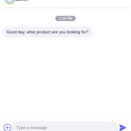
Vidéos
À Propos De Nous
1:16 PM
Visite De L'usine
Good day, what product are you looking for?
Contrôle Qualité
Nous Contacter
Demander Un Devis
Nouvelles
Suivez-Nous!
©2024- Sichuan Yinhuasheng Technology Co., Ltd.. . Tous droits
réservés.