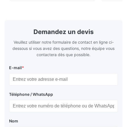
de transport sous chaîne du froid. Il régule
énergétique
avec précision le débit de réfrigérant dans
constructio
l'évaporateur pour garantir des
compacte et
performances de refroidissement stables,
d’applicati
une efficacité énergétique et un
réfrigératio
fonctionnement fiable.
sous chaîne 
Demandez un devis
Veuillez utiliser notre formulaire de contact en ligne ci-
dessous si vous avez des questions, notre équipe vous
contactera dès que possible.
E-mail
*
Téléphone / WhatsApp
Nom