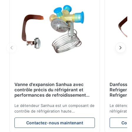
produits réfrigérés/congelés.
Vanne d'expansion Sanhua avec
Danfoss E
contrôle précis du réfrigérant et
Refrigerat
performances de refroidissement
Refrigeran
stables pour les unités de
Reliabilit
réfrigération de véhicules
Le détendeur Sanhua est un composant de
Le détendeu
contrôle de réfrigération haute
réfrigératio
performance conçu pour les unités de
précision le
réfrigération de camions, les
garantissan
Contactez-nous maintenant
Cont
fourgonnettes réfrigérées et les systèmes
refroidissem