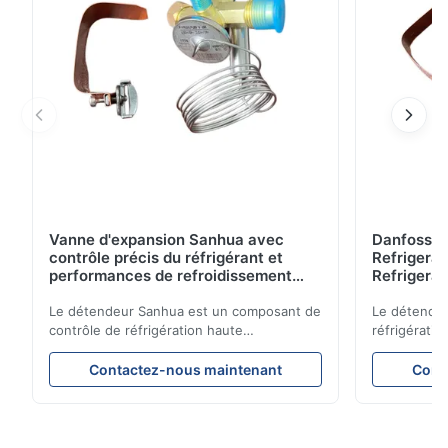
Vanne d'expansion Sanhua avec
Danfoss E
contrôle précis du réfrigérant et
Refrigerat
performances de refroidissement
Refrigeran
stables pour les unités de
Reliabilit
réfrigération de véhicules
Le détendeur Sanhua est un composant de
Le détendeu
contrôle de réfrigération haute
réfrigératio
performance conçu pour les unités de
précision le
réfrigération de camions, les
garantissan
Contactez-nous maintenant
Cont
fourgonnettes réfrigérées et les systèmes
refroidissem
de transport sous chaîne du froid. Il régule
énergétique
avec précision le débit de réfrigérant dans
constructio
l'évaporateur pour garantir des
compacte et