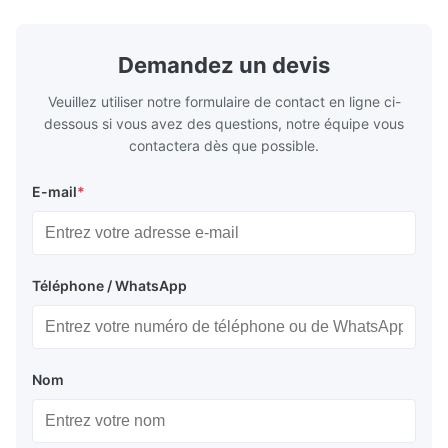
performances de refroidissement stables,
d’applicati
une efficacité énergétique et un
réfrigératio
fonctionnement fiable.
sous chaîne 
Demandez un devis
Veuillez utiliser notre formulaire de contact en ligne ci-
dessous si vous avez des questions, notre équipe vous
contactera dès que possible.
E-mail
*
Téléphone / WhatsApp
Nom