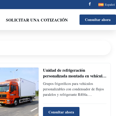
Español
SOLICITAR UNA COTIZACIÓN
Consultar ahora
Unidad de refrigeración
personalizada montada en vehículo
con condensador de flujo paralelo y
Grupos frigoríficos para vehículos
refrigerante R404a para camiones y
personalizables con condensador de flujos
furgonetas
paralelos y refrigerante R404a.
Refrigeración duradera y eficiente para
camiones/furgonetas. Control de
temperatura certificado y confiable para
Consultar ahora