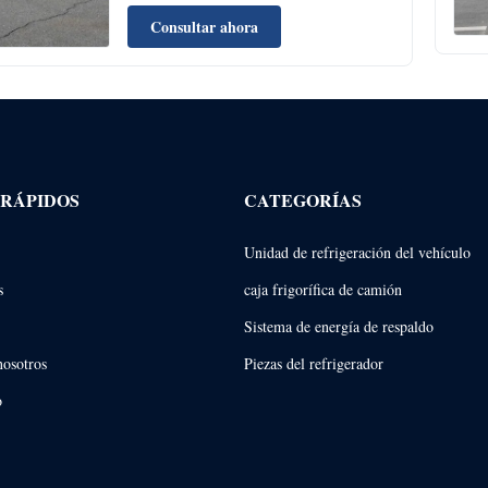
camiones/furgonetas, adaptada a sus
necesidades con control de temperatura
Consultar ahora
confiable.
 RÁPIDOS
CATEGORÍAS
Unidad de refrigeración del vehículo
s
caja frigorífica de camión
Sistema de energía de respaldo
nosotros
Piezas del refrigerador
o