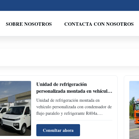
SOBRE NOSOTROS
CONTACTA CON NOSOTROS
Unidad de refrigeración
personalizada montada en vehículo
con condensador de flujo paralelo y
Unidad de refrigeración montada en
refrigerante R404a para camiones y
vehículo personalizada con condensador de
furgonetas
flujo paralelo y refrigerante R404a.
Construcción duradera y energéticamente
eficiente para camiones/furgonetas que
Consultar ahora
transportan productos perecederos y