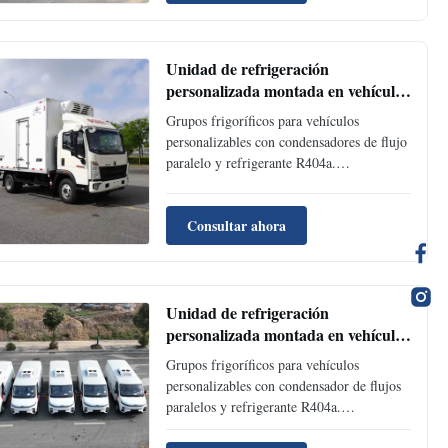
productos perecederos.
Unidad de refrigeración
personalizada montada en vehículo
con condensador de flujo paralelo y
Grupos frigoríficos para vehículos
refrigerante R404a para camiones y
personalizables con condensadores de flujo
furgonetas
paralelo y refrigerante R404a.
Refrigeración duradera y eficiente para
camiones y furgonetas, que garantiza un
Consultar ahora
control de temperatura fiable para
productos perecederos.
Unidad de refrigeración
personalizada montada en vehículo
con condensador de flujo paralelo y
Grupos frigoríficos para vehículos
refrigerante R404a para camiones y
personalizables con condensador de flujos
furgonetas
paralelos y refrigerante R404a.
Refrigeración duradera y eficiente para