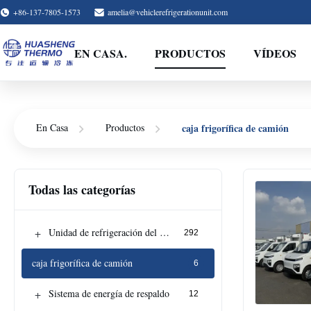
+86-137-7805-1573
amelia@vehiclerefrigerationunit.com
EN CASA.
PRODUCTOS
VÍDEOS
caja frigorífica de camión
En Casa
Productos
Todas las categorías
+
Unidad de refrigeración del vehículo
292
caja frigorífica de camión
6
+
Sistema de energía de respaldo
12