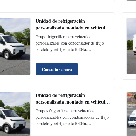
productos farmacéuticos.
Unidad de refrigeración
personalizada montada en vehículo
con condensador de flujo paralelo y
Grupo frigorífico para vehículo
refrigerante R404a para camiones y
personalizable con condensador de flujo
furgonetas
paralelo y refrigerante R404a.
Refrigeración duradera y eficiente para
camiones y furgonetas. Rendimiento
certificado con opciones personalizadas
Consultar ahora
disponibles.
Unidad de refrigeración
personalizada montada en vehículo
con condensador de flujo paralelo y
Grupos frigoríficos para vehículos
refrigerante R404a para camiones y
personalizables con condensadores de flujo
furgonetas
paralelo y refrigerante R404a.
Refrigeración duradera y eficiente para