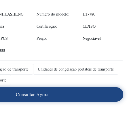
NHUASHENG
Número do modelo:
HT-780
ina
Certificação:
CE/ISO
1PCS
Preço:
Negociável
000
ação de transporte
Unidades de congelação portáteis de transporte
orte
C
o
n
s
u
l
t
a
r
A
g
o
r
a