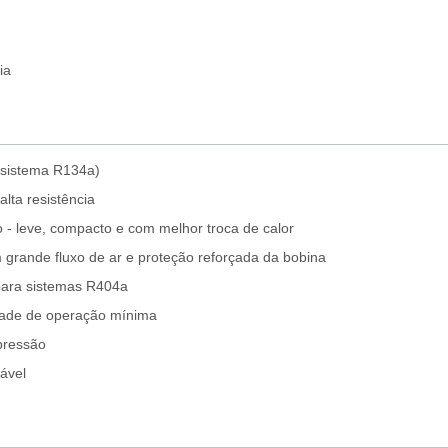
ia
 sistema R134a)
lta resistência
 - leve, compacto e com melhor troca de calor
grande fluxo de ar e proteção reforçada da bobina
para sistemas R404a
idade de operação mínima
 pressão
ável