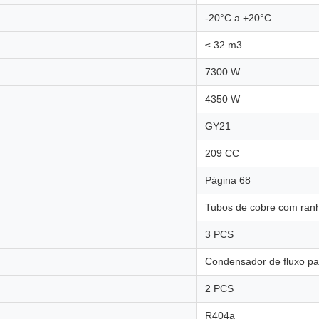
-20°C a +20°C
≤ 32 m3
7300 W
4350 W
GY21
209 CC
Página 68
Tubos de cobre com ranh
3 PCS
Condensador de fluxo pa
2 PCS
R404a