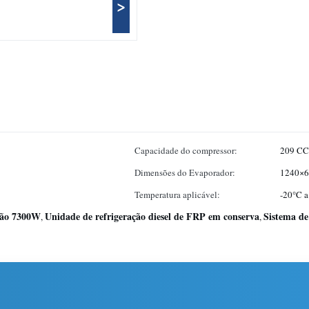
>
Capacidade do compressor:
209 CC
Dimensões do Evaporador:
1240×6
Temperatura aplicável:
-20°C 
mião 7300W
Unidade de refrigeração diesel de FRP em conserva
Sistema de
,
,