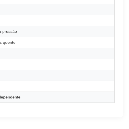
xa pressão
s quente
ndependente