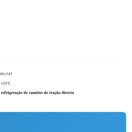
00×345
a +20°C
 refrigeração de camiões de tração directa