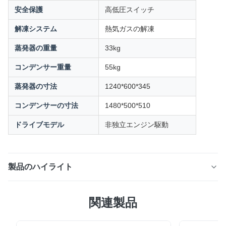
安全保護
高低圧スイッチ
解凍システム
熱気ガスの解凍
蒸発器の重量
33kg
コンデンサー重量
55kg
蒸発器の寸法
1240*600*345
コンデンサーの寸法
1480*500*510
ドライブモデル
非独立エンジン駆動
製品のハイライト
HT-780 トラック用冷凍ユニット: 7300 W の冷却能力、
関連製品
耐食性 FRP 缶詰、効率を高めるダイレクト エンジン ド
ライブ。 32m3の冷蔵・冷凍品の輸送に最適です。メン