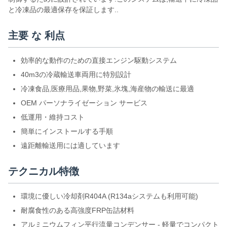
と冷凍品の最適保存を保証します..
主要 な 利点
効率的な動作のための直接エンジン駆動システム
40m3の冷蔵輸送車両用に特別設計
冷凍食品,医療用品,果物,野菜,氷塊,海産物の輸送に最適
OEM パーソナライゼーション サービス
低運用・維持コスト
簡単にインストールする手順
遠距離輸送用には適しています
テクニカル特徴
環境に優しい冷却剤R404A (R134aシステムも利用可能)
耐腐食性のある高強度FRP缶詰材料
アルミニウムフィン平行流量コンデンサー - 軽量でコンパクト