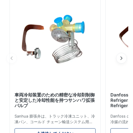
テナンスの手間がかからず、信頼性の高いパフォーマンス
を実現します。
車両冷却装置のための精密な冷却剤制御
Danfoss E
と安定した冷却性能を持つサンハワ拡張
Refrigerat
バルブ
Refrigeran
Reliabilit
Sanhua 膨張弁は、トラック冷凍ユニット、冷
Danfos
凍バン、コールド チェーン輸送システム用に
冷媒の流れ
設計された高性能冷凍制御コンポーネントで
とエネルギ