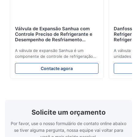
Válvula de Expansão Sanhua com
Danfoss E
Controle Preciso de Refrigerante e
Refrigerat
Desempenho de Resfriamento
Refrigeran
Estável para Unidades de
Reliabilit
Refrigeração Veicular
A válvula de expansão Sanhua é um
A válvula d
componente de controle de refrigeração
unidades de
de alto desempenho projetado para
regula com 
unidades de refrigeração de caminhões,
refrigerant
Contacte agora
vans refrigeradas e sistemas de transporte
refrigeração
de cadeia de frio. Ele regula com precisão
energética.
o fluxo de refrigerante no evaporador para
design comp
garantir desempenho de resfriamento
de aplicaçõ
estável, eficiência energética e operação
refrigeraçã
confiável.
cadeia de fr
Solicite um orçamento
Por favor, use o nosso formulário de contato online abaixo
se tiver alguma pergunta, nossa equipe vai voltar para
você o mais rápido possível.