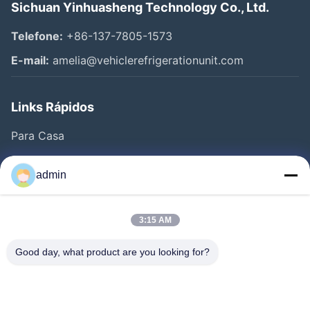
Sichuan Yinhuasheng Technology Co., Ltd.
Telefone:
+86-137-7805-1573
E-mail:
amelia@vehiclerefrigerationunit.com
Links Rápidos
Para Casa
Produtos
admin
Vídeos
Sobre Nós
3:15 AM
Visita À Fábrica
Good day, what product are you looking for?
Controle De Qualidade
Contacte-Nos
Solicite Um Orçamento