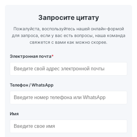
точно регулирует поток хладагента в
автомобиле
испаритель, обеспечивая стабильное
холодовой 
охлаждение, энергоэффективность и
Запросите цитату
надежную работу.
Пожалуйста, воспользуйтесь нашей онлайн-формой
для запроса, если у вас есть вопросы, наша команда
свяжется с вами как можно скорее.
Электронная почта
*
Телефон / WhatsApp
Имя