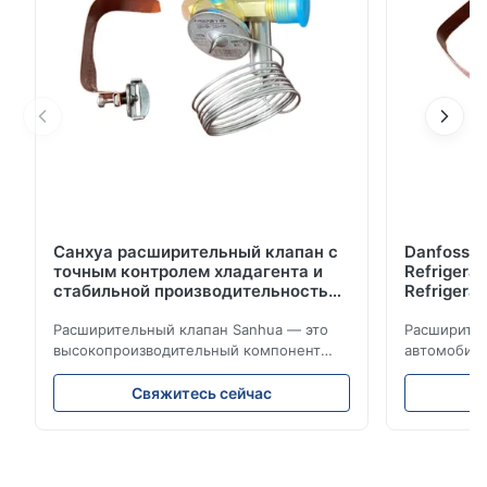
Санхуа расширительный клапан с
Danfoss E
точным контролем хладагента и
Refrigerat
стабильной производительностью
Refrigeran
охлаждения для холодильных
Reliabilit
установок транспортных средств
Расширительный клапан Sanhua — это
Расширител
высокопроизводительный компонент
автомобиль
управления холодильным
точно регу
оборудованием, предназначенный для
обеспечива
Свяжитесь сейчас
холодильных установок грузовых
энергоэффе
автомобилей, фургонов-
конструкци
рефрижераторов и систем
широкую с
транспортировки холодовой цепи. Он
холодильн