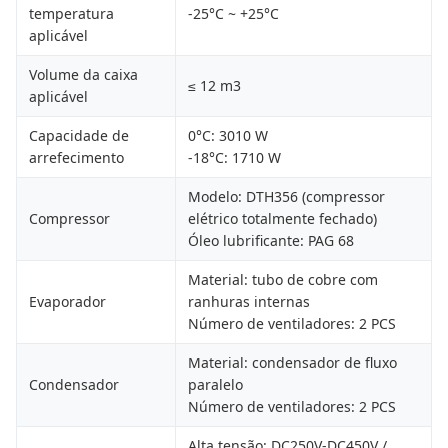
temperatura
-25°C ~ +25°C
aplicável
Volume da caixa
≤ 12 m3
aplicável
Capacidade de
0°C: 3010 W
arrefecimento
-18°C: 1710 W
Modelo: DTH356 (compressor
Compressor
elétrico totalmente fechado)
Óleo lubrificante: PAG 68
Material: tubo de cobre com
Evaporador
ranhuras internas
Número de ventiladores: 2 PCS
Material: condensador de fluxo
Condensador
paralelo
Número de ventiladores: 2 PCS
Alta tensão: DC250V-DC450V /