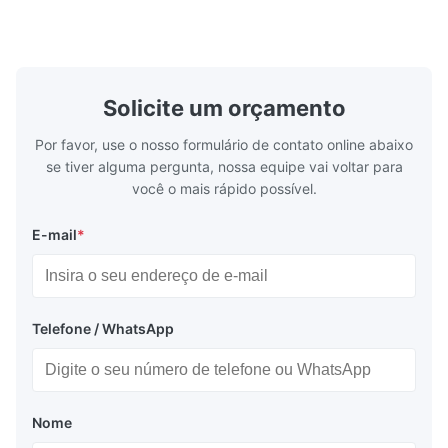
de cadeia de frio. Ele regula com precisão
energética.
o fluxo de refrigerante no evaporador para
design comp
garantir desempenho de resfriamento
de aplicaçõ
estável, eficiência energética e operação
refrigeraçã
confiável.
cadeia de fr
Solicite um orçamento
Por favor, use o nosso formulário de contato online abaixo
se tiver alguma pergunta, nossa equipe vai voltar para
você o mais rápido possível.
E-mail
*
Telefone / WhatsApp
Nome