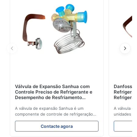
direto de fábrica com certificações CE/ISO.
Válvula de Expansão Sanhua com
Danfoss E
Controle Preciso de Refrigerante e
Refrigerat
Desempenho de Resfriamento
Refrigeran
Estável para Unidades de
Reliabilit
Refrigeração Veicular
A válvula de expansão Sanhua é um
A válvula d
componente de controle de refrigeração
unidades de
de alto desempenho projetado para
regula com 
unidades de refrigeração de caminhões,
refrigerant
Contacte agora
vans refrigeradas e sistemas de transporte
refrigeração