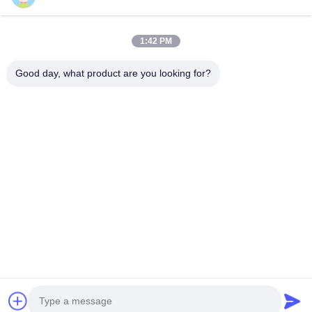
Vídeos
Sobre Nós
1:42 PM
Visita À Fábrica
Good day, what product are you looking for?
Controle De Qualidade
Contacte-Nos
Solicite Um Orçamento
Notícias
Segue-Nos.
©2024- Sichuan Yinhuasheng Technology Co., Ltd.. . Todos os direitos
reservados.