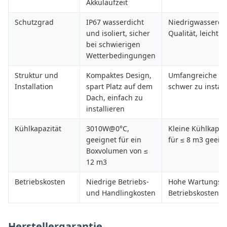
Akkulaufzeit
Schutzgrad
IP67 wasserdicht
Niedrigwasserdi
und isoliert, sicher
Qualität, leicht d
bei schwierigen
Wetterbedingungen
Struktur und
Kompaktes Design,
Umfangreiche Str
Installation
spart Platz auf dem
schwer zu install
Dach, einfach zu
installieren
Kühlkapazität
3010W@0°C,
Kleine Kühlkapazi
geeignet für ein
für ≤ 8 m3 geeig
Boxvolumen von ≤
12 m3
Betriebskosten
Niedrige Betriebs-
Hohe Wartungs-
und Handlingkosten
Betriebskosten
Herstellergarantie