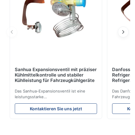
Sanhua Expansionsventil mit präziser
Danfoss E
Kühlmittelkontrolle und stabiler
Refrigerat
Kühlleistung für Fahrzeugkühlgeräte
Refrigeran
Reliabilit
Das Sanhua-Expansionsventil ist eine
Das Danfoss
leistungsstarke
Fahrzeugküh
Kühlsteuerungskomponente, die für LKW-
Kältemittelf
Kühleinheiten, Kühltransporter und
eine stabile
Kontaktieren Sie uns jetzt
Kon
Kühlkettentransportsysteme entwickelt
Energieeffiz
wurde. Es reguliert den Kältemittelfluss in
langlebige 
den Verdampfer präzise und sorgt so für
Design und 
stabile Kühlleistung, Energieeffizienz und
Anwendungsk