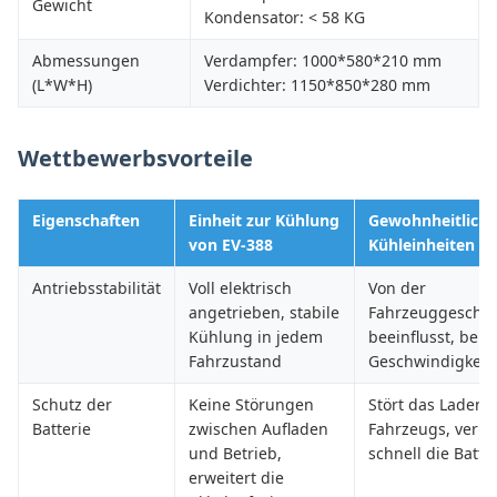
Gewicht
Kondensator: < 58 KG
Abmessungen
Verdampfer: 1000*580*210 mm
(L*W*H)
Verdichter: 1150*850*280 mm
Wettbewerbsvorteile
Eigenschaften
Einheit zur Kühlung
Gewohnheitliche
von EV-388
Kühleinheiten
Antriebsstabilität
Voll elektrisch
Von der
angetrieben, stabile
Fahrzeuggeschwi
Kühlung in jedem
beeinflusst, bei 
Fahrzustand
Geschwindigkeit 
Schutz der
Keine Störungen
Stört das Laden 
Batterie
zwischen Aufladen
Fahrzeugs, verbr
und Betrieb,
schnell die Batte
erweitert die