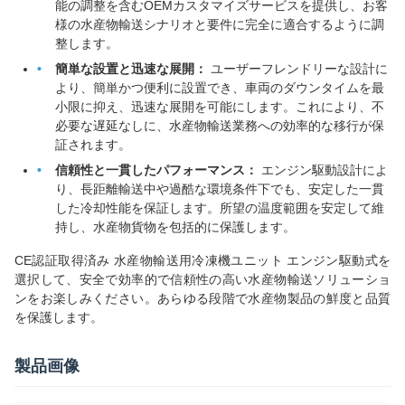
能の調整を含むOEMカスタマイズサービスを提供し、お客
様の水産物輸送シナリオと要件に完全に適合するように調
整します。
簡単な設置と迅速な展開：
ユーザーフレンドリーな設計に
より、簡単かつ便利に設置でき、車両のダウンタイムを最
小限に抑え、迅速な展開を可能にします。これにより、不
必要な遅延なしに、水産物輸送業務への効率的な移行が保
証されます。
信頼性と一貫したパフォーマンス：
エンジン駆動設計によ
り、長距離輸送中や過酷な環境条件下でも、安定した一貫
した冷却性能を保証します。所望の温度範囲を安定して維
持し、水産物貨物を包括的に保護します。
CE認証取得済み 水産物輸送用冷凍機ユニット エンジン駆動式を
選択して、安全で効率的で信頼性の高い水産物輸送ソリューショ
ンをお楽しみください。あらゆる段階で水産物製品の鮮度と品質
を保護します。
製品画像