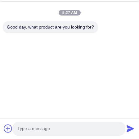
動画
私たちについて
5:27 AM
工場見学
Good day, what product are you looking for?
品質管理
お問い合わせ
見積もりを依頼する
ニュース
私たちをフォローしてください
©2024- Sichuan Yinhuasheng Technology Co., Ltd.. . 複製権所有。