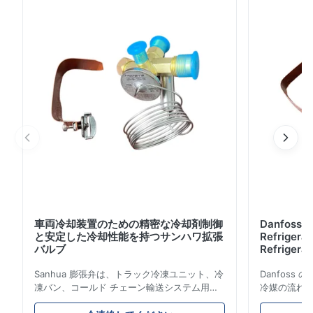
能です。
車両冷却装置のための精密な冷却剤制御
Danfoss E
と安定した冷却性能を持つサンハワ拡張
Refrigerat
バルブ
Refrigeran
Reliabilit
Sanhua 膨張弁は、トラック冷凍ユニット、冷
Danfos
凍バン、コールド チェーン輸送システム用に
冷媒の流れ
設計された高性能冷凍制御コンポーネントで
とエネルギ