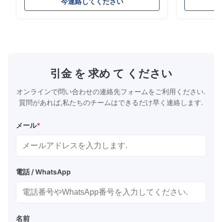
す。蒸発器への冷媒の流れを正確に制御し、安
構造、コン
今連絡してください
定した冷却性能、エネルギー効率、信頼性の高
ムやコール
い動作を保証します。
ケーション
引金 を 求め て ください
オンラインで問い合わせの連絡先フォームをご利用ください.
質問があれば,私たちのチームはできるだけ早く連絡します.
メール
*
電話 / WhatsApp
名前