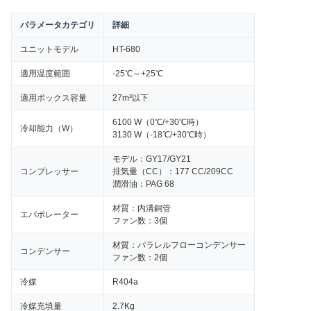
パラメータカテゴリ
詳細
ユニットモデル
HT-680
適用温度範囲
-25℃～+25℃
適用ボックス容量
27m³以下
6100 W（0℃/+30℃時）
冷却能力（W）
3130 W（-18℃/+30℃時）
モデル：GY17/GY21
コンプレッサー
排気量（CC）：177 CC/209CC
潤滑油：PAG 68
材質：内溝銅管
エバポレーター
ファン数：3個
材質：パラレルフローコンデンサー
コンデンサー
ファン数：2個
冷媒
R404a
冷媒充填量
2.7Kg