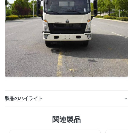
製品のハイライト
CE 認定の魚介類輸送用エンジン駆動冷凍ユニット。
関連製品
-25℃〜+25℃を保ち、6100W冷却で鮮度を保ちます。
カスタム ソリューションには OEM オプションが利用可