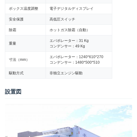
ボックス温度調整
電子デジタルディスプレイ
安全保護
高低圧スイッチ
除霜
ホットガス除霜（自動）
エバポレーター：31 Kg
重量
コンデンサー：49 Kg
エバポレーター：1240*610*270
寸法（mm）
コンデンサー：1480*500*510
駆動方式
非独立エンジン駆動
設置図