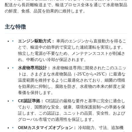
配送から長距離輸送まで、輸送プロセス全体を通じて水産物製品
の鮮度、食感、品質を効果的に維持します。
主な特徴
エンジン駆動方式：
車両のエンジンから直接動力を得るこ
とで、輸送中の効率的で安定した連続運転を実現します。
独立した電源が不要なため、メンテナンスコストが削減さ
れ、中断のない冷却が保証されます。
水産物専用設計：
水産物輸送専用に開発されたこのユニッ
トは、さまざまな水産物製品（-25℃から+25℃）に最適な
温度範囲を維持するように最適化されており、細菌の増殖
を効果的に抑制し、腐敗を防ぎ、水産物の本来の鮮度と栄
養価を保持します。
CE認証準拠：
CE認証の厳格な要件と基準に完全に適合し
ており、国際的な安全、健康、環境保護規制への準拠を保
証します。この認証は、ユニットの品質、安全性、および
グローバル市場での適用性を保証します。
OEMカスタマイズオプション：
冷却能力、寸法、追加機