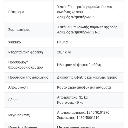
Υλικό: Εσωτερικός ρυμουλκούμενος
Εξάτμισμα
σωλήνας χαλκού
Αριθμός ανεμιστήρων: 3
Υλικό: Συμπυκνωτής παράλληλης ροής
Συμπιεστήρας
Αριθμός ανεμιστήρων: 2 PC
Ψυκτικό
R404α
Ρεφριτζάντικη φόρτιση
20,7 κιλά
Προσαρμογή
Ηλεκτρονική ψηφιακή οθόνη
θερμοκρασίας κουτιού
Προστασία της ασφάλειας
Διακόπτης υψηλής και χαμηλής πίεσης
Αποψύχωση
Καυτό αέριο αποψύχεται αυτόματα
Αποτρυπτικό: 31 kg
Βάρος
Κοντενσέρ: 49 kg
Αποτρυπτιστήρας: 1240*610*270
Μέγεθος (mm)
Συμπιέστης: 1480*500*510
Μοντέλο οδήγησης
Μη αυτόνομος κινητήρας