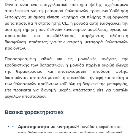
Driven είναι ένα επαγγελματικό σύστημα ψύξης σχεδιασμένο
αποκλειστικά για τη μεταφορά θαλασσινών τροφίμων.Υιοθέτηση
λειτουργίας με άμεση κίνηση κινητήρα και πλήρης συμμόρφωση
με τα πρότυπα πιστοποίησης CE, η μονάδα αυτή εξασφαλίζει την
αυστηρή τήρηση των διεθνών κανονισμών ασφάλειας, υγείας και
προστασίας του περιβάλλοντος, παρέχοντας αξιόπιστη
διασφάλιση ποιότητας για την ασφαλή μεταφορά θαλασσινών
προϊόντων.
Προσαρμοσμένη ειδικά για τις μοναδικές ανάγκες της
εφοδιαστικής των θαλασσινών, η μονάδα παρέχει ακριβή έλεγχο
της θερμοκρασίας και αποτελεσματική απόδοση ψύξης,
διατηρώντας αποτελεσματικά τη φρεσκάδα, την υφή,και ποιότητα
των θαλασσινών προϊόντων καθ' όλη τη διάρκεια της μεταφοράς,
είτε πρόκειται για διανομή μικρής απόστασης είτε για ναυτιλία
μεγάλων αποστάσεων..
Βασικά χαρακτηριστικά
Δραστηριότητα με κινητήρα:
Η μονάδα τροφοδοτείται
απευθείας από τον κινητήρα του οχήματος και αξιοποιεί