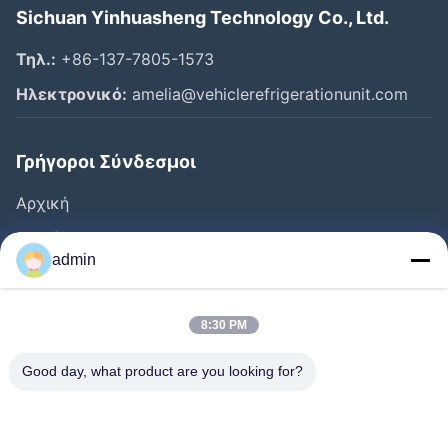
Sichuan Yinhuasheng Technology Co., Ltd.
Τηλ.:
+86-137-7805-1573
Ηλεκτρονικό:
amelia@vehiclerefrigerationunit.com
Γρήγοροι Σύνδεσμοι
Αρχική
Προϊόντα
admin
Βίντεο
Σχετικά Με Εμάς
8:30 PM
Ξενάγηση Στο Εργοστάσιο
Good day, what product are you looking for?
Έλεγχος Ποιότητας
Επικοινωνήστε Μαζί Μας
Ζητήστε Μια Προσφορά