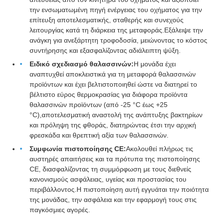
την ενσωματωμένη πηγή ενέργειας του οχήματος για την
επίτευξη αποτελεσματικής, σταθερής και συνεχούς
λειτουργίας κατά τη διάρκεια της μεταφοράς.Εξάλειψε την
ανάγκη για ανεξάρτητη τροφοδοσία, μειώνοντας το κόστος
συντήρησης και εξασφαλίζοντας αδιάλειπτη ψύξη.
Ειδικό σχεδιασμό θαλασσινών:
Η μονάδα έχει
αναπτυχθεί αποκλειστικά για τη μεταφορά θαλασσινών
προϊόντων και έχει βελτιστοποιηθεί ώστε να διατηρεί το
βέλτιστο εύρος θερμοκρασίας για διάφορα προϊόντα
θαλασσινών προϊόντων (από -25 °C έως +25
°C),αποτελεσματική αναστολή της ανάπτυξης βακτηρίων
και πρόληψη της φθοράς, διατηρώντας έτσι την αρχική
φρεσκάδα και θρεπτική αξία των θαλασσινών.
Συμφωνία πιστοποίησης CE:
Ακολουθεί πλήρως τις
αυστηρές απαιτήσεις και τα πρότυπα της πιστοποίησης
CE, διασφαλίζοντας τη συμμόρφωση με τους διεθνείς
κανονισμούς ασφάλειας, υγείας και προστασίας του
περιβάλλοντος.Η πιστοποίηση αυτή εγγυάται την ποιότητα
της μονάδας, την ασφάλεια και την εφαρμογή τους στις
παγκόσμιες αγορές.