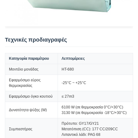
Τεχνικές προδιαγραφές
Κατηγορία παραμέτρου
Λεπτομέρειες
Μοντέλο μονάδας
HT-680
Εφαρμόσιμο εύρος
-25°C ~ +25°C
θερμοκρασίας
Εφαρμόσιμο όγκο κουτιού
≤ 27m3
6100 W (σε θερμοκρασία 0°C/+30°C)
Δυνατότητα ψύξης (W)
3130 W (σε θερμοκρασία -18°C/+30°C)
Πρότυπο: GY17/GY21
Συμπιεστήρας
Μετατόπιση (CC): 177 CC/209CC
Λιπαντικό λάδι: PAG 68