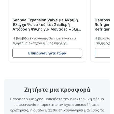
Sanhua Expansion Valve με Ακριβή
Danfoss E
Έλεγχο Ψυκτικού και Σταθερή
Refrigerat
Απόδοση Ψύξης για Μονάδες Ψύξης
Refrigeran
Οχημάτων
Reliabilit
Η βαλβίδα εκτόνωσης Sanhua είναι ένα
Η βαλβίδα 
εξάρτημα ελέγχου ψύξης υψηλής
ψύξης οχημά
απόδοσης που έχει σχεδιαστεί για μονάδες
ροή του ψυ
ψύξης φορτηγών, φορτηγά-ψυγεία και
σταθερή απ
Επικοινωνήστε τώρα
Ε
συστήματα μεταφοράς με κρύα αλυσίδα.
απόδοση. Δι
Ρυθμίζει με ακρίβεια τη ροή ψυκτικού μέσα
συμπαγή σχε
στον εξατμιστή για να εξασφαλίσει σταθερή
συμβατότητ
απόδοση ψύξης, ενεργειακή απόδοση και
ψύξης φορτ
αξιόπιστη λειτουργία.
αλυσίδα.
Ζητήστε μια προσφορά
Παρακαλούμε χρησιμοποιήστε την ηλεκτρονική φόρμα
επικοινωνίας παρακάτω αν έχετε οποιεσδήποτε
ερωτήσεις, η ομάδα μας θα επικοινωνήσει μαζί σας το