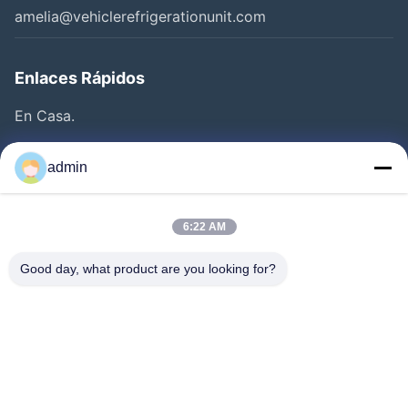
amelia@vehiclerefrigerationunit.com
Enlaces Rápidos
En Casa.
Productos
admin
Vídeos
Sobre Nosotros
6:22 AM
Recorrido Por La Fábrica
Good day, what product are you looking for?
Control De Calidad
Contacta Con Nosotros
Solicitar Una Cotización
Noticias