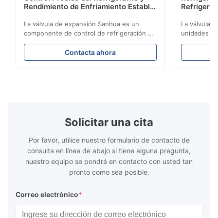
Rendimiento de Enfriamiento Estable
Refrigeran
para Unidades de Refrigeración de
Reliabilit
Vehículos
La válvula de expansión Sanhua es un
La válvula 
componente de control de refrigeración de
unidades de
alto rendimiento diseñado para unidades
regula con p
de refrigeración de camiones, furgonetas
refrigerante
Contacta ahora
refrigeradas y sistemas de transporte de
rendimiento 
cadena de frío. Regula con precisión el
eficiencia e
flujo de refrigerante hacia el evaporador
construcció
para garantizar un rendimiento de
compacto y 
enfriamiento estable, eficiencia energética
aplicaciones
y un funcionamiento confiable.
de camiones
frío.
Solicitar una cita
Por favor, utilice nuestro formulario de contacto de
consulta en línea de abajo si tiene alguna pregunta,
nuestro equipo se pondrá en contacto con usted tan
pronto como sea posible.
Correo electrónico
*