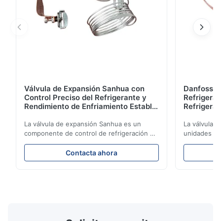
Válvula de Expansión Sanhua con
Danfoss E
Control Preciso del Refrigerante y
Refrigerat
Rendimiento de Enfriamiento Estable
Refrigeran
para Unidades de Refrigeración de
Reliabilit
Vehículos
La válvula de expansión Sanhua es un
La válvula 
componente de control de refrigeración de
unidades de
alto rendimiento diseñado para unidades
regula con p
de refrigeración de camiones, furgonetas
refrigerante
Contacta ahora
refrigeradas y sistemas de transporte de
rendimiento 
cadena de frío. Regula con precisión el
eficiencia e
flujo de refrigerante hacia el evaporador
construcció
para garantizar un rendimiento de
compacto y 
enfriamiento estable, eficiencia energética
aplicaciones
y un funcionamiento confiable.
de camiones
frío.