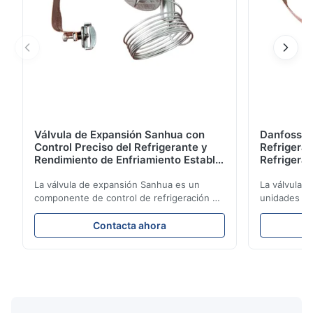
Válvula de Expansión Sanhua con
Danfoss E
Control Preciso del Refrigerante y
Refrigerat
Rendimiento de Enfriamiento Estable
Refrigeran
para Unidades de Refrigeración de
Reliabilit
Vehículos
La válvula de expansión Sanhua es un
La válvula 
componente de control de refrigeración de
unidades de
alto rendimiento diseñado para unidades
regula con p
de refrigeración de camiones, furgonetas
refrigerante
Contacta ahora
refrigeradas y sistemas de transporte de
rendimiento 
cadena de frío. Regula con precisión el
eficiencia e
flujo de refrigerante hacia el evaporador
construcció
para garantizar un rendimiento de
compacto y 
enfriamiento estable, eficiencia energética
aplicaciones
y un funcionamiento confiable.
de camiones