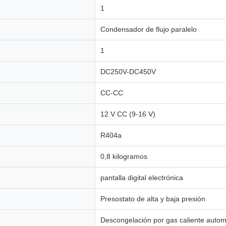
1
Condensador de flujo paralelo
1
DC250V-DC450V
CC-CC
12 V CC (9-16 V)
R404a
0,8 kilogramos
pantalla digital electrónica
Presostato de alta y baja presión
Descongelación por gas caliente auto