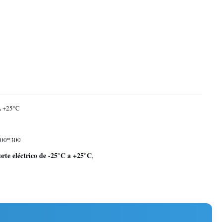
A +25°C
00*300
orte eléctrico de -25°C a +25°C
,