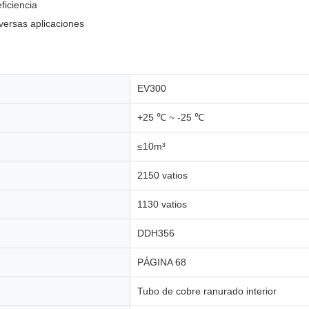
ficiencia
versas aplicaciones
EV300
+25 ℃ ~ -25 ℃
≤10m³
2150 vatios
1130 vatios
DDH356
PÁGINA 68
Tubo de cobre ranurado interior