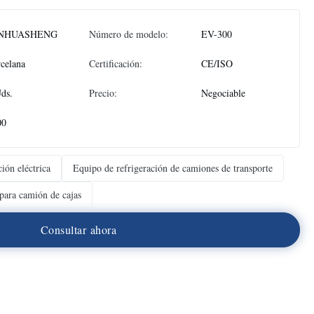
NHUASHENG
Número de modelo:
EV-300
celana
Certificación:
CE/ISO
ds.
Precio:
Negociable
00
ión eléctrica
Equipo de refrigeración de camiones de transporte
 para camión de cajas
C
o
n
s
u
l
t
a
r
a
h
o
r
a